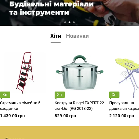
Хіти
Новинки
Хіт
Хіт
Хіт
Стремянка сімейна 5
Каструля Ringel EXPERT 22
Прасувальна
сходинки
см 4.6л (RG 2018-22)
дошка,сітка,ро
поличка для
1 439.00 грн
829.00 грн
2 120.00 грн
білизни,підрук
PROFESSIONAL
(120х42см) 357