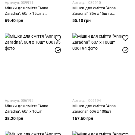
Артикул: 039911
Артикул: 039910
Мішки для сміття "Anna
Мішки для сміття "Anna
Zaradna", 60л х 15шт з
Zaradna", 35л х 15шт з
зав'язками
зав'язками
69.40 грн
55.10 грн
Артикул: 006195
Артикул: 006194
Мішки для сміття "Anna
Мішки для сміття "Anna
Zaradna", 60л х 10шт
Zaradna", 60л х 100шт
38.20 грн
167.60 грн