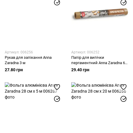
Артикул: 006256
Артикул: 006252
Рукав для запікання Anna
Папір для випічки
Zaradna 3 м
пергаментний Anna Zaradna 6
м
27.80 грн
29.40 грн