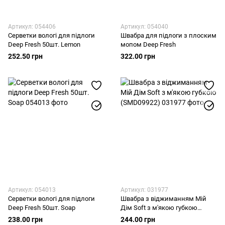
Артикул: 054406
Артикул: 054040
Серветки вологі для підлоги
Швабра для підлоги з плоским
Deep Fresh 50шт. Lemon
мопом Deep Fresh
252.50 грн
322.00 грн
Артикул: 054013
Артикул: 031977
Серветки вологі для підлоги
Швабра з віджиманням Мій
Deep Fresh 50шт. Soap
Дім Soft з м'якою губкою
(SMD09922)
238.00 грн
244.00 грн