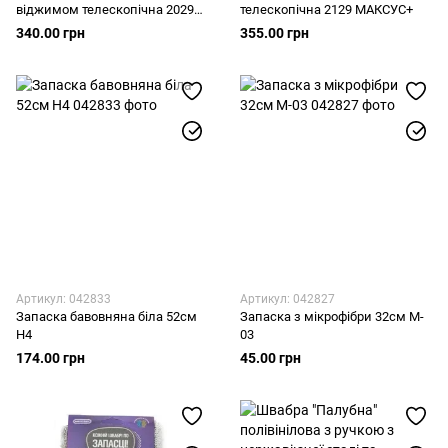
віджимом телескопічна 2029
телескопічна 2129 МАКСУС+
МАКСУС+
340.00 грн
355.00 грн
Артикул: 042833
Артикул: 042827
Запаска бавовняна біла 52см
Запаска з мікрофібри 32см M-
H4
03
174.00 грн
45.00 грн