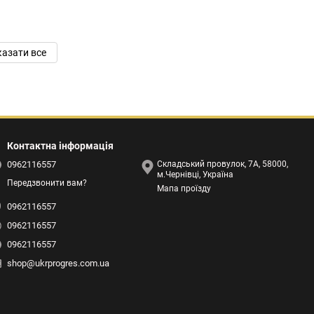
азати все
Контактна інформація
0962116557
Складський провулок, 7А, 58000,
м.Чернівці, Україна
Передзвонити вам?
Мапа проїзду
0962116557
0962116557
0962116557
shop@ukrprogres.com.ua