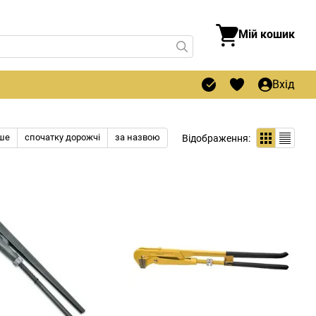
Мій кошик
Вхід
ше
спочатку дорожчі
за назвою
Відображення: