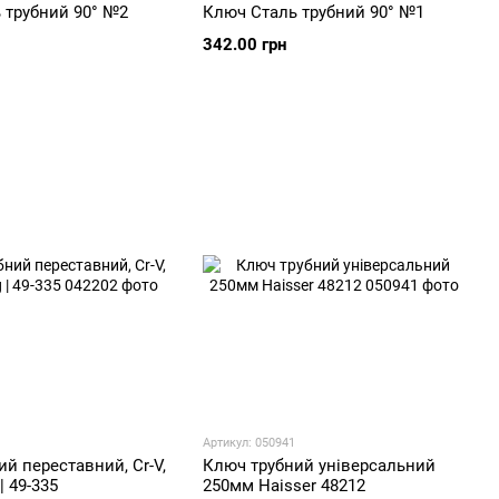
 трубний 90° №2
Ключ Сталь трубний 90° №1
342.00 грн
Артикул: 050941
й переставний, Cr-V,
Ключ трубний універсальний
| 49-335
250мм Haisser 48212