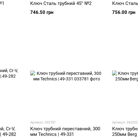
№1
Ключ Сталь трубний 45° №2
Ключ Сталь
746.50 грн
756.00 грн
Артикул: 033781
Артикул: 042202
, Cr-V,
Ключ трубний переставний, 300
Ключ трубни
 | 49-282
мм Technics | 49-331
250мм Berg 