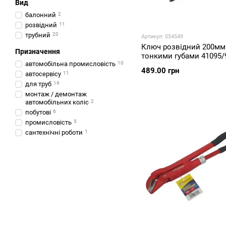
Вид
балонний
2
розвідний
11
трубний
20
Артикул: 054549
Ключ розвідний 200мм
Призначення
тонкими губами 41095/
автомобільна промисловість
10
489.00 грн
автосервісу
11
для труб
19
монтаж / демонтаж
автомобільних коліс
2
побутові
6
промисловість
5
сантехнічні роботи
1