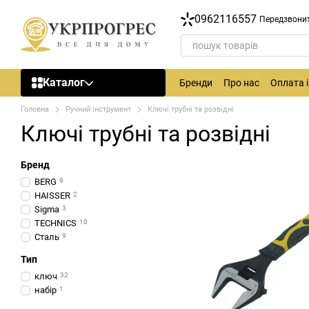
Перейти до основного контенту
0962116557
Передзвони
Каталог
Бренди
Про нас
Оплата 
Головна
Ручний інструмент
Ключі трубні та розвідні
Ключі трубні та розвідні
Бренд
BERG
9
HAISSER
2
Sigma
3
TECHNICS
10
Сталь
9
Тип
ключ
32
набір
1