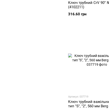
Ключ трубний CrV 90° 
(4102211)
316.60 грн
Артикул: 037719
Ключ трубний важільний
тип "S", "2", 560 мм Berg