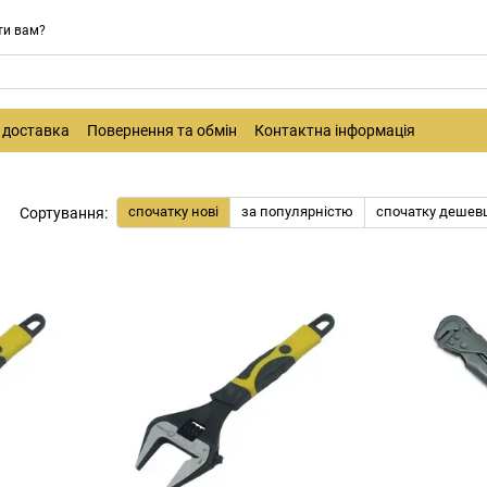
ти вам?
і доставка
Повернення та обмін
Контактна інформація
спочатку нові
за популярністю
спочатку дешев
Сортування: