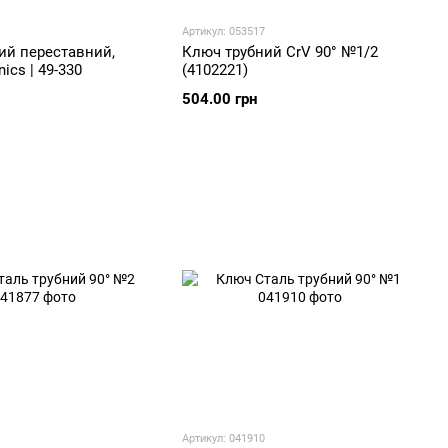
Артикул: 053517
ий переставний,
Ключ трубний CrV 90° №1/2
ics | 49-330
(4102221)
504.00 грн
Артикул: 041910