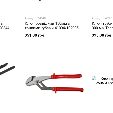
Артикул: 054548
Артикул: 046331
 з
Ключ розвідний 150мм з
Ключ трубн
90344
тонкими губами 41094/102905
300 мм Tech
351.00 грн
395.00 грн