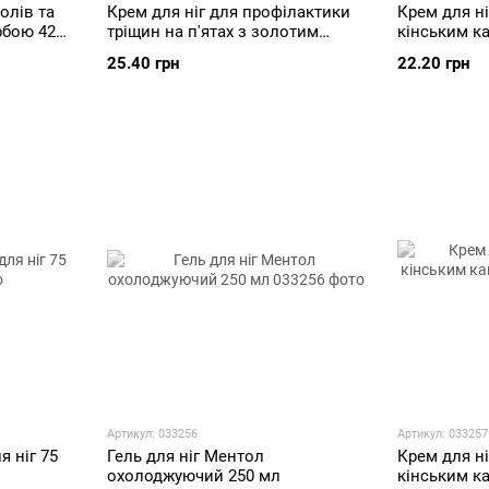
олів та
Крем для ніг для профілактики
Крем для ні
рбою 42
тріщин на п'ятах з золотим
кінським к
вусом 42 мл
25.40 грн
22.20 грн
Артикул: 033256
Артикул: 033257
 ніг 75
Гель для ніг Ментол
Крем для ні
охолоджуючий 250 мл
кінським к