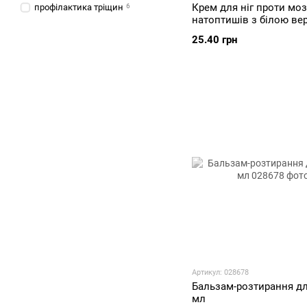
Крем для ніг проти моз
профілактика тріщин
6
натоптишів з білою ве
мл
25.40 грн
Артикул: 028678
Бальзам-розтирання для
мл