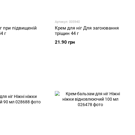
Артикул: 005940
г при підвищеній
Крем для ніг Для загоювання
4 г
тріщин 44 г
21.90 грн