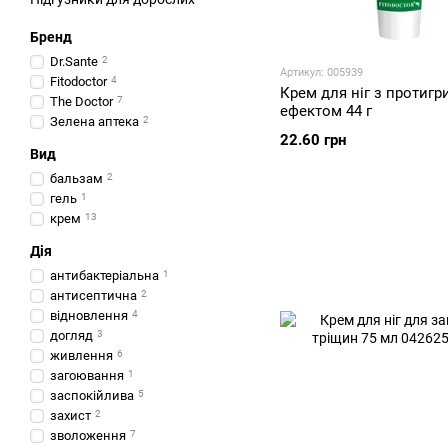
Бренд
Dr.Sante
2
Артикул: 005939
Fitodoctor
4
Крем для ніг з протиг
The Doctor
7
ефектом 44 г
Зелена аптека
2
22.60 грн
Вид
бальзам
2
гель
1
крем
13
Дія
антибактеріальна
1
антисептична
2
відновлення
4
догляд
3
живлення
6
загоювання
1
заспокійлива
5
захист
2
зволоження
7