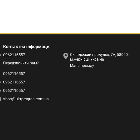
Контактна інформація
0962116557
Складський провулок, 7А, 58000,
м.Чернівці, Україна
Передзвонити вам?
Мапа проїзду
0962116557
0962116557
0962116557
shop@ukrprogres.com.ua