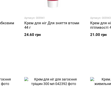
Артикул: 005941
Артикул: 005943
рибковим
Крем для ніг Для зняття втоми
Крем для ні
44 г
пітливості 4
24.60 грн
21.00 грн