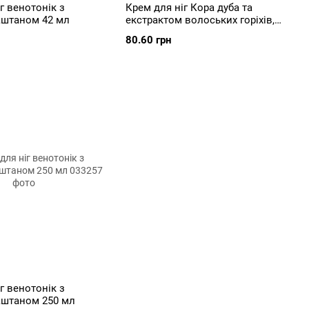
г венотонік з
Крем для ніг Кора дуба та
аштаном 42 мл
екстрактом волоських горіхів,
250мл
80.60 грн
г венотонік з
аштаном 250 мл