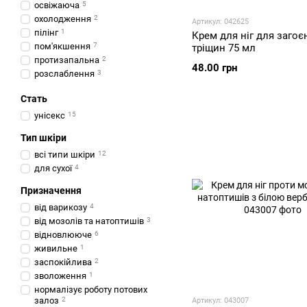
освіжаюча
5
охолодження
2
Артикул: 042625
пілінг
1
Крем для ніг для загоє
пом'якшення
7
тріщин 75 мл
протизапальна
2
48.00 грн
розслаблення
3
тонізуюча
1
Стать
тонування
3
унісекс
15
Тип шкіри
всі типи шкіри
12
для сухої
4
Призначення
від варикозу
4
від мозолів та натоптишів
3
відновлююче
6
живильне
1
заспокійлива
2
зволоження
1
нормалізує роботу потових
залоз
2
Артикул: 043007