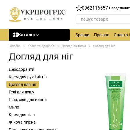
Перейти до основного контенту
0962116557
Передзвони
Каталог
Бренди
Про нас
Оплата 
Головна
Краса та здоров’я
Догляд за тілом
Догляд для ніг
Догляд для ніг
Дезодоранти
Крем для рук і нігтів
Догляд для ніг
Гелі для душу
Піна, сіль для ванни
Мило
Крем для тіла
Жіноча гігієна
Підгузники для дорослих