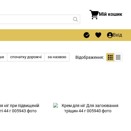
Мій кошик
Вхід
ше
спочатку дорожчі
за назвою
Відображення: