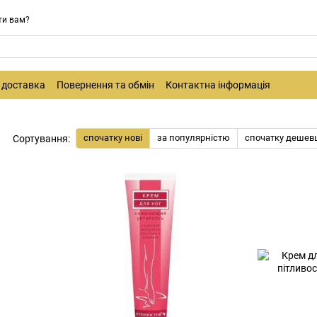
ти вам?
і доставка
Повернення та обмін
Контактна інформація
спочатку нові
за популярністю
спочатку дешев
Сортування: