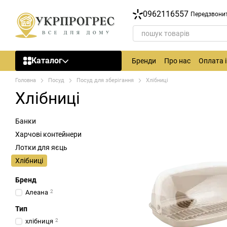
Перейти до основного контенту
0962116557
Передзвони
Каталог
Бренди
Про нас
Оплата 
Головна
Посуд
Посуд для зберігання
Хлібниці
Хлібниці
Банки
Харчові контейнери
Лотки для яєць
Хлібниці
Бренд
Алеана
2
Тип
хлібниця
2