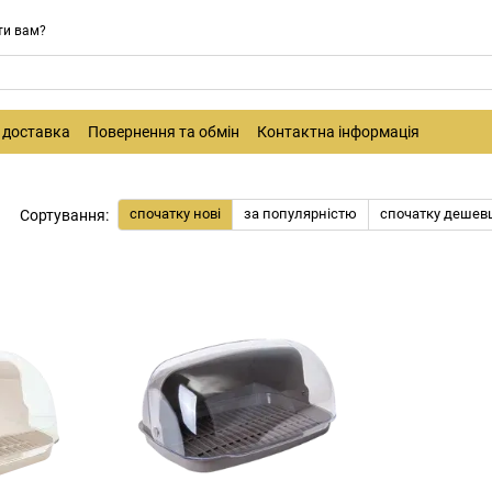
ти вам?
і доставка
Повернення та обмін
Контактна інформація
спочатку нові
за популярністю
спочатку дешев
Сортування: