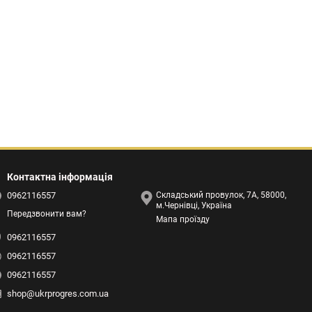
Контактна інформація
0962116557
Складський провулок, 7А, 58000,
м.Чернівці, Україна
Передзвонити вам?
Мапа проїзду
0962116557
0962116557
0962116557
shop@ukrprogres.com.ua