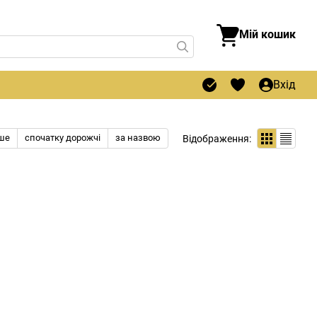
Мій кошик
Вхід
ше
спочатку дорожчі
за назвою
Відображення: