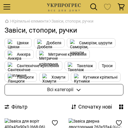
Кріпильні елементи
Завіси, стопори, ручки
Завіси, стопори, ручки
Цвяхи
Дюбеля
Саморізи, шурупи
Анкера
Метричне кріплення
Сантехнічне кріплення
Такелаж
Троси
Ланцюги
Хомути
Кутники кріпильні
Завіси, стопори, ручки
Всі категорії
Фільтр
Спочатку нові