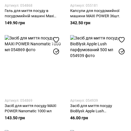
Артикул: 054868
Артикул: 055181
Гель для миття посуду в
Капсули для посудомийної
посудомийній машині Maxi
машини MAXI POWER 36шт.
Power Nanomatic, 500 мл
149.90 грн
342.50 грн
Артикул: 054869
Артикул: 054939
Засіб для миття посуду MAXI
Засіб для миття посуду
POWER Nanomatic 1000 мл
BioBlysk Apple Lush
парфумований 500 мл
143.50 грн
46.00 грн