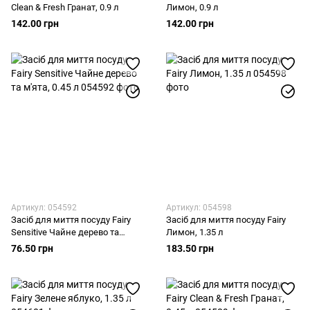
Clean & Fresh Гранат, 0.9 л
Лимон, 0.9 л
142.00 грн
142.00 грн
Артикул: 054592
Артикул: 054598
Засіб для миття посуду Fairy
Засіб для миття посуду Fairy
Sensitive Чайне дерево та
Лимон, 1.35 л
м'ята, 0.45 л
76.50 грн
183.50 грн