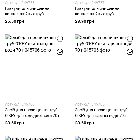
Артикул: 049788
Артикул: 049787
Гранули для очищення
Гранули для очищення
каналізаційних труб
каналізаційних труб
TURBOчист 50 г
TURBOчист 50 г з алюмінієвим
25.50 грн
28.90 грн
активатором
Артикул: 045706
Артикул: 045705
Засіб для прочищення труб
Засіб для прочищення труб
O'KEY для холодної води 70 г
O'KEY для гарячої води 70 г
23.60 грн
23.60 грн