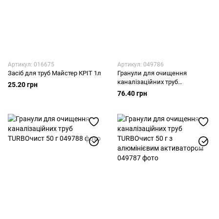
Артикул: 016675
Артикул: 049786
Засіб для труб Майстер КРІТ 1л
Гранули для очищення
каналізаційних труб
25.20 грн
TURBOчист 200 г
76.40 грн