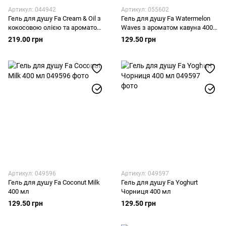
Артикул: 044942
Артикул: 055602
Гель для душу Fa Сream & Oil з
Гель для душу Fa Watermelon
кокосовою олією та ароматом
Waves з ароматом кавуна 400
какао 750 мл
мл
219.00 грн
129.50 грн
Артикул: 049596
Артикул: 049597
Гель для душу Fa Coconut Milk
Гель для душу Fa Yoghurt
400 мл
Чорниця 400 мл
129.50 грн
129.50 грн