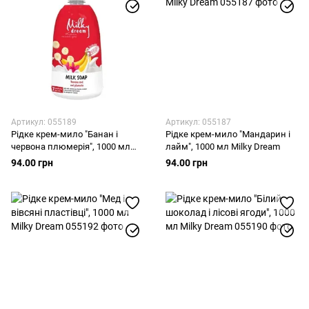
Артикул: 055189
Артикул: 055187
Рідке крем-мило "Банан і
Рідке крем-мило "Мандарин і
червона плюмерія", 1000 мл
лайм", 1000 мл Milky Dream
Milky Dream
94.00 грн
94.00 грн