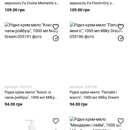
аерозоль Fa Divine Moments з
аерозоль Fa Fresh+Dry з
ароматом камелії, 150мл
ароматом зеленого чаю,
109.00 грн
109.00 грн
150мл
Артикул: 055191
Артикул: 055186
Рідке крем-мило "Кокос із
Рідке крем-мило "Папайя і
чаєм ройбуш", 1000 мл Milky
манго", 1000 мл Milky Dream
Dream
94.00 грн
94.00 грн