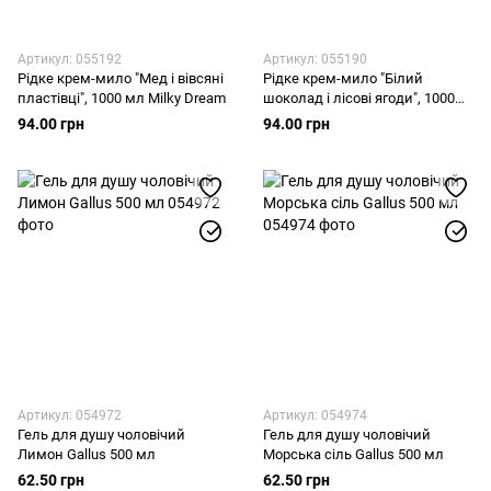
Артикул: 055192
Артикул: 055190
Рідке крем-мило "Мед і вівсяні
Рідке крем-мило "Білий
пластівці", 1000 мл Milky Dream
шоколад і лісові ягоди", 1000
мл Milky Dream
94.00 грн
94.00 грн
Артикул: 054972
Артикул: 054974
Гель для душу чоловічий
Гель для душу чоловічий
Лимон Gallus 500 мл
Морська сіль Gallus 500 мл
62.50 грн
62.50 грн