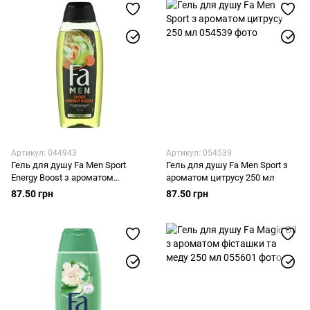
Артикул: 044943
Артикул: 054539
Гель для душу Fa Men Sport
Гель для душу Fa Men Sport з
Energy Boost з ароматом
ароматом цитрусу 250 мл
гуарани і женшеню 250 мл
87.50 грн
87.50 грн