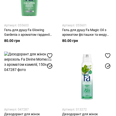
Артикул: 055603
Артикул: 055601
Гель для душу Fa Glowing
Гель для душу Fa Magic Oil з
Gardenia з ароматом гарденії
ароматом фісташки та меду
250 мл
250 мл
80.00 грн
80.00 грн
Артикул: 047287
Артикул: 013272
Дезодорант для жінок
Дезодорант для жінок