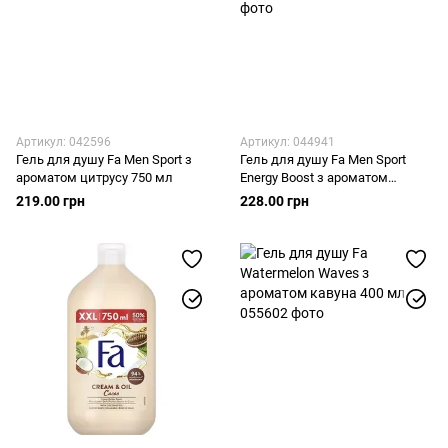
Артикул: 042596
Артикул: 044941
Гель для душу Fa Men Sport з
Гель для душу Fa Men Sport
ароматом цитрусу 750 мл
Energy Boost з ароматом
гуарани і женшеню 750 мл
219.00 грн
228.00 грн