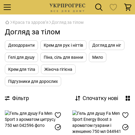
Краса та здоров’я
Догляд за тілом
Догляд за тілом
Дезодоранти
Крем для рук і нігтів
Догляд для ніг
Гелі для душу
Піна, сіль для ванни
Мило
Крем для тіла
Жіноча гігієна
Підгузники для дорослих
Фільтр
Спочатку нові