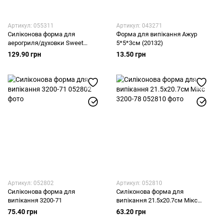
Артикул: 055311
Артикул: 043271
Силіконова форма для
Форма для випікання Ажур
аерогриля/духовки Sweet
5*5*3см (20132)
House 25x25x7.5см (TY927)
129.90 грн
13.50 грн
Артикул: 052802
Артикул: 052810
Силіконова форма для
Силіконова форма для
випікання 3200-71
випікання 21.5х20.7см Мікс
3200-78
75.40 грн
63.20 грн