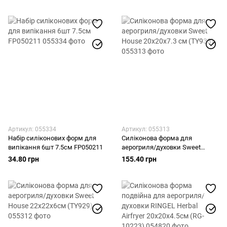
Артикул: 055334
Артикул: 055313
Набір силіконових форм для
Силіконова форма для
випікання 6шт 7.5см FP050211
аерогриля/духовки Sweet
House 20x20x7.3 см (TY933)
34.80 грн
155.40 грн