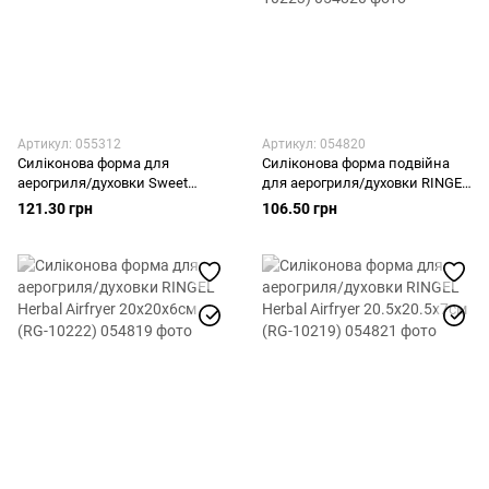
Артикул: 055312
Артикул: 054820
Силіконова форма для
Силіконова форма подвійна
аерогриля/духовки Sweet
для аерогриля/духовки RINGEL
House 22x22x6см (TY929)
Herbal Airfryer 20x20x4.5см (RG-
121.30 грн
106.50 грн
10223)