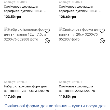
Артикул: 054819
Артикул: 054821
Силіконова форма для
Силіконова форма для
аерогриля/духовки RINGEL
аерогриля/духовки RINGEL
Herbal Airfryer 20x20x6см (RG-
Herbal Airfryer 20.5x20.5x7см
123.50 грн
128.60 грн
10222)
(RG-10219)
Артикул: 052808
Артикул: 052807
Набір силіконових форм для
Силіконова форма для
випікання 12шт 7.5см 3200-76
випікання 20см 3200-75
117.60 грн
110.80 грн
Силіконові форми для випікання – купити посуд для