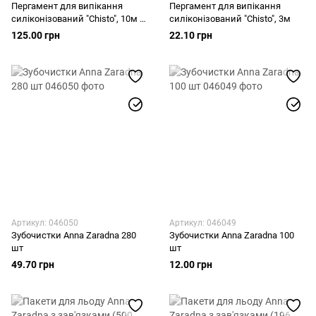
Пергамент для випікання
Пергамент для випікання
силіконізований "Chisto", 10м х
силіконізований "Chisto", 3м
38см
125.00 грн
22.10 грн
Артикул: 046050
Артикул: 046049
Зубочистки Anna Zaradna 280
Зубочистки Anna Zaradna 100
шт
шт
49.70 грн
12.00 грн