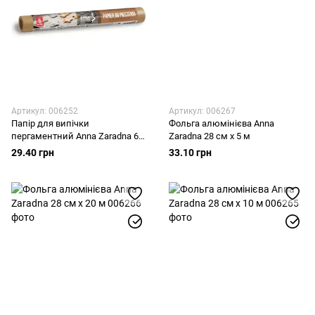
Артикул: 006252
Артикул: 006267
Папір для випічки
Фольга алюмінієва Anna
пергаментний Anna Zaradna 6
Zaradna 28 см х 5 м
м
29.40 грн
33.10 грн