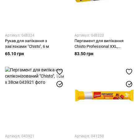
Артикул: 048324
Артикул: 048323
Рукав для запікання з
Пергамент для випікання
зав’язками "Chisto", 6 м
Chisto Professional XXL,
листовий силіконізований,
65.10 грн
83.50 грн
38х42 см, 15 шт
Артикул: 043921
Артикул: 041250