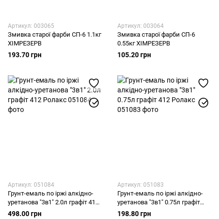
Артикул: 003065
Артикул: 003064
Змивка старої фарби СП-6 1.1кг
Змивка старої фарби СП-6
ХІМРЕЗЕРВ
0.55кг ХІМРЕЗЕРВ
193.70 грн
105.20 грн
Артикул: 051084
Артикул: 051083
Грунт-емаль по іржі алкідно-
Грунт-емаль по іржі алкідно-
уретанова "3в1" 2.0л графіт 412
уретанова "3в1" 0.75л графіт
Ролакс
412 Ролакс
498.00 грн
198.80 грн