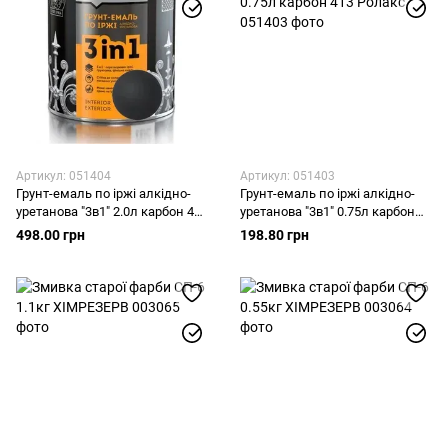
Артикул: 051404
Артикул: 051403
Грунт-емаль по іржі алкідно-
Грунт-емаль по іржі алкідно-
уретанова "3в1" 2.0л карбон 413
уретанова "3в1" 0.75л карбон
Ролакс
413 Ролакс
498.00 грн
198.80 грн