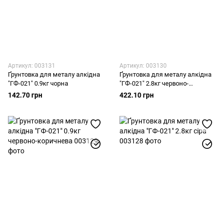
Артикул: 003131
Артикул: 003130
Ґрунтовка для металу алкідна
Ґрунтовка для металу алкідна
"ГФ-021" 0.9кг чорна
"ГФ-021" 2.8кг червоно-
коричнева
142.70 грн
422.10 грн