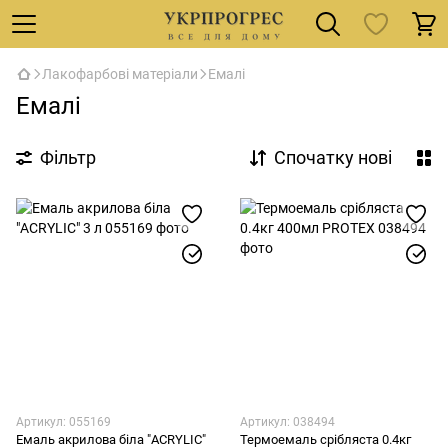
Лакофарбові матеріали
Емалі
Емалі
Фільтр
Спочатку нові
Артикул: 055169
Артикул: 038494
Емаль акрилова біла "ACRYLIC"
Термоемаль срібляста 0.4кг