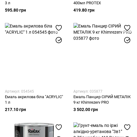
3 л
400мл PROTEX
595.80 грн
419.80 грн
Артикул: 054545
Артикул: 035877
Емаль акрилова біла "ACRYLIC"
Емаль Панцир СІРИЙ МЕТАЛІК
1 л
9 кг Khimrezerv PRO
217.10 грн
3 502.00 грн