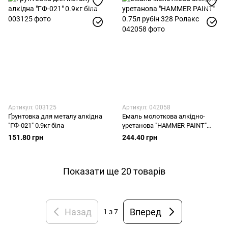
Артикул: 003125
Артикул: 042058
Ґрунтовка для металу алкідна
Емаль молоткова алкідно-
"ГФ-021" 0.9кг біла
уретанова "HAMMER PAINT"
0.75л рубін 328 Ролакс
151.80 грн
244.40 грн
Показати ще 20 товарів
Назад
Вперед
1
з 7