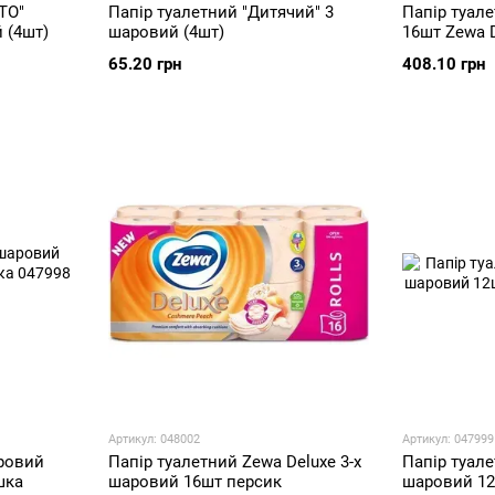
ТО"
Папір туалетний "Дитячий" 3
Папір туал
 (4шт)
шаровий (4шт)
16шт Zewa 
65.20 грн
408.10 грн
Артикул: 048002
Артикул: 047999
аровий
Папір туалетний Zewa Deluxe 3-х
Папір туале
шка
шаровий 16шт персик
шаровий 12