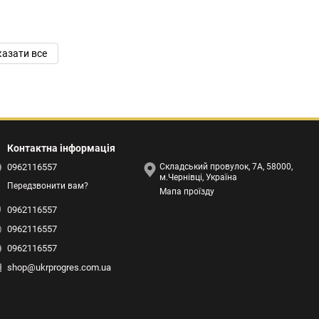
азати все
Контактна інформація
0962116557
Складський провулок, 7А, 58000,
м.Чернівці, Україна
Передзвонити вам?
Мапа проїзду
0962116557
0962116557
0962116557
shop@ukrprogres.com.ua