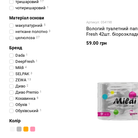
тришаровий
17
чотиришаровий
1
Матеріал основи
Артикул: 054198
макулатурний
5
Вологий туалетний пап
неткане полотно
3
Fresh 42шт. біорозкла
целюлоза
27
59.00 грн
Бренд
Dada
1
DeepFresh
1
Mildi
4
SELPAK
3
ZEWA
13
Диво
2
Диво Premio
1
Кохавинка
8
Обухів
1
Обухівський
1
Колір