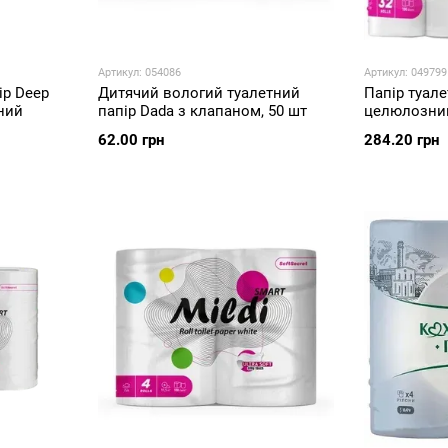
Артикул: 054086
Артикул: 049799
ір Deep
Дитячий вологий туалетний
Папір туале
дний
папір Dada з клапаном, 50 шт
целюлозний
62.00 грн
284.20 грн