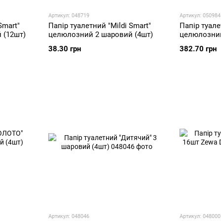
Артикул: 048719
Артикул: 050984
Smart"
Папір туалетний "Mildi Smart"
Папір туал
 (12шт)
целюлозний 2 шаровий (4шт)
целюлозний
38.30 грн
382.70 грн
Артикул: 048046
Артикул: 048000