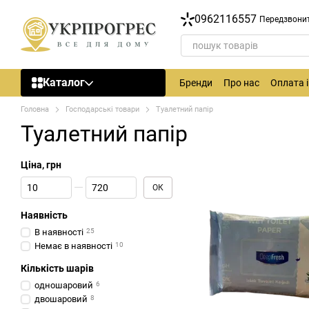
Перейти до основного контенту
0962116557
Передзвони
Каталог
Бренди
Про нас
Оплата 
Головна
Господарські товари
Туалетний папір
Туалетний папір
Ціна, грн
Від Ціна, грн
До Ціна, грн
ОК
Наявність
В наявності
25
Немає в наявності
10
Кількість шарів
одношаровий
6
двошаровий
8