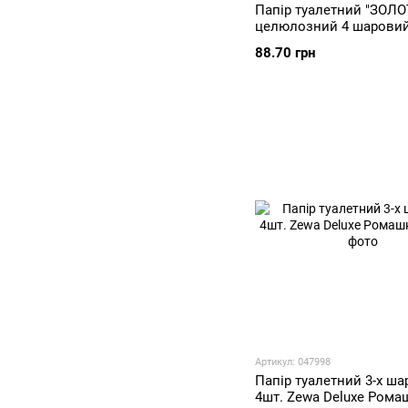
Папір туалетний "ЗОЛО
целюлозний 4 шаровий
88.70 грн
Артикул: 047998
Папір туалетний 3-х ш
4шт. Zewa Deluxe Рома