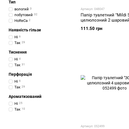
Тип
вологий
3
Артикул: 048047
Папір туалетний "Mildi 
побутовий
32
целюлозний 2 шаровий
HoReCa
2
111.50 грн
Наявність гільзи
Ні
6
Так
29
Тиснення
Ні
4
Так
31
Перфорація
Ні
6
Так
29
Ароматизований
Ні
25
Так
10
Артикул: 052499