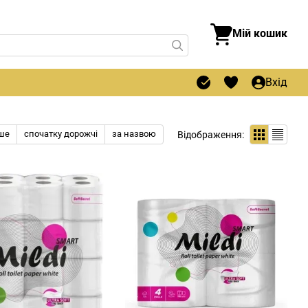
Мій кошик
Вхід
ше
спочатку дорожчі
за назвою
Відображення: