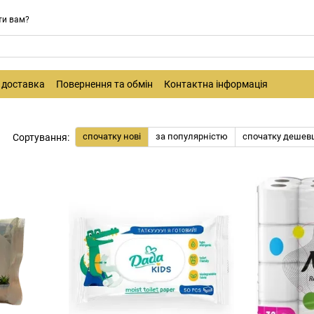
ти вам?
і доставка
Повернення та обмін
Контактна інформація
спочатку нові
за популярністю
спочатку дешев
Сортування: