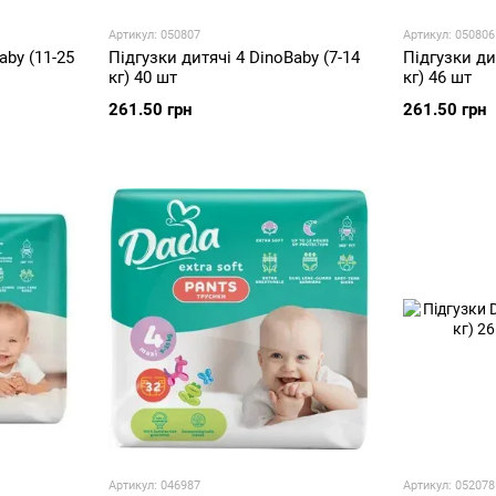
Артикул: 050807
Артикул: 050806
aby (11-25
Підгузки дитячі 4 DinoBaby (7-14
Підгузки ди
кг) 40 шт
кг) 46 шт
261.50 грн
261.50 грн
Артикул: 046987
Артикул: 052078