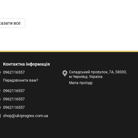
азати все
Контактна інформація
0962116557
Складський провулок, 7А, 58000,
м.Чернівці, Україна
Передзвонити вам?
Мапа проїзду
0962116557
0962116557
0962116557
shop@ukrprogres.com.ua