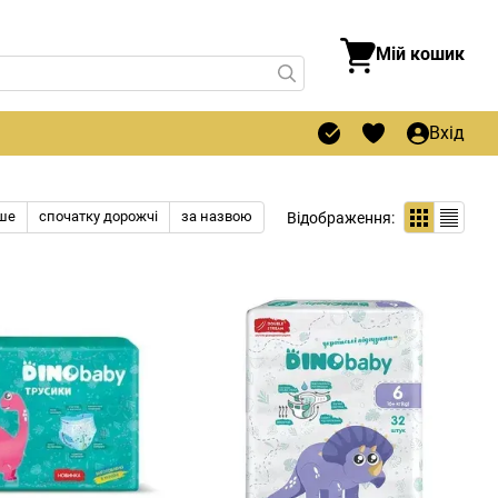
Мій кошик
Вхід
ше
спочатку дорожчі
за назвою
Відображення: