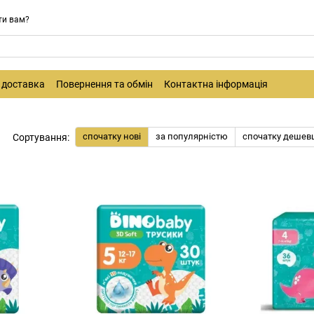
ти вам?
і доставка
Повернення та обмін
Контактна інформація
спочатку нові
за популярністю
спочатку дешев
Сортування: