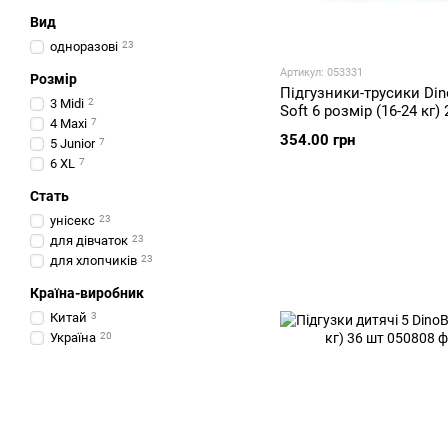
Вид
одноразові
23
Артикул: 053331
Розмір
Підгузники-трусики Din
3 Midi
2
Soft 6 розмір (16-24 кг)
4 Maxi
7
354.00 грн
5 Junior
7
6 XL
7
Стать
унісекс
23
для дівчаток
23
для хлопчиків
23
Країна-виробник
Китай
3
Україна
20