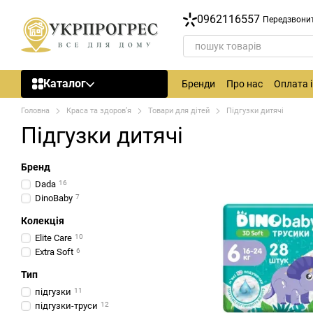
Перейти до основного контенту
0962116557
Передзвони
Каталог
Бренди
Про нас
Оплата 
Головна
Краса та здоров’я
Товари для дітей
Підгузки дитячі
Підгузки дитячі
Бренд
Dada
16
DinoBaby
7
Колекція
Elite Care
10
Extra Soft
6
Тип
підгузки
11
підгузки-труси
12