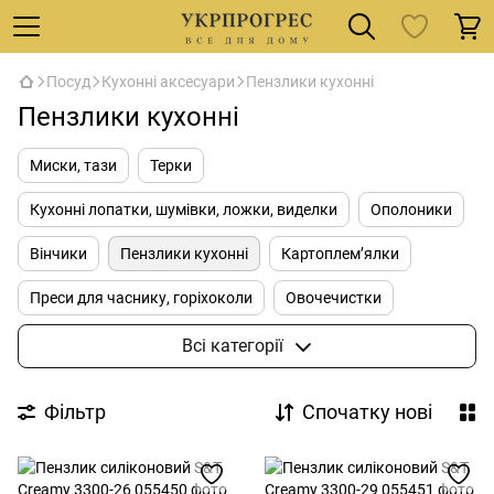
Посуд
Кухонні аксесуари
Пензлики кухонні
Пензлики кухонні
Миски, тази
Терки
Кухонні лопатки, шумівки, ложки, виделки
Ополоники
Вінчики
Пензлики кухонні
Картоплем’ялки
Преси для часнику, горіхоколи
Овочечистки
Набори кухонного приладдя
Дошки для нарізання
Всі категорії
Підставки для посуду
Сушарки для посуду
Фільтр
Спочатку нові
Мірний посуд
Штопори, відкривачки, консеровідмикачі
Молотки кухонні
Друшляки та сита
Таці