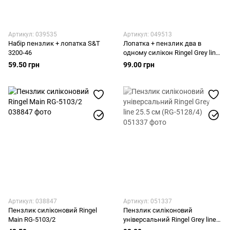
Артикул: 039535
Артикул: 049513
Набір пензлик + лопатка S&T
Лопатка + пензлик два в
3200-46
одному силікон Ringel Grey line
26 см (RG-5128/6
59.50 грн
99.00 грн
Артикул: 038847
Артикул: 051337
Пензлик силіконовий Ringel
Пензлик силіконовий
Main RG-5103/2
універсальний Ringel Grey line
25.5 см (RG-5128/4)