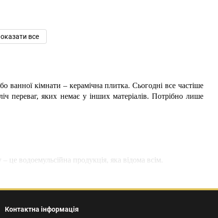
оказати все
о ванної кімнати – керамічна плитка. Сьогодні все частіше
ліч переваг, яких немає у інших матеріалів. Потрібно лише
– це водоемульсійна продукція, яка відома всім.
ує великих грошей. Купується для фарбування житлових і
 для оздоблення самих різних основ – бетонних, оштукатурених,
ньо його обробити. Висихає за пару годин, не має різкого запаху,
Контактна інформація
ння бажаного кольору.