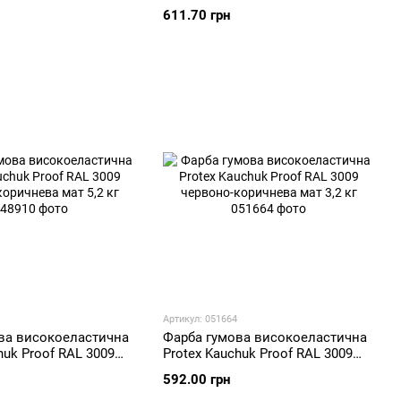
ра мат 5,2 кг
графітова сіра мат 3,2 кг
611.70 грн
Артикул: 051664
ва високоеластична
Фарба гумова високоеластична
huk Proof RAL 3009
Protex Kauchuk Proof RAL 3009
ичнева мат 5,2 кг
червоно-коричнева мат 3,2 кг
592.00 грн