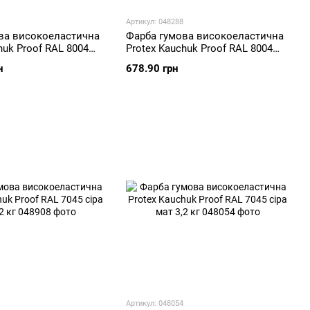
Артикул: 048288
ва високоеластична
Фарба гумова високоеластична
huk Proof RAL 8004
Protex Kauchuk Proof RAL 8004
ний мат 5,2 кг
мідно-червоний мат 3,2 кг
н
678.90 грн
Артикул: 048054