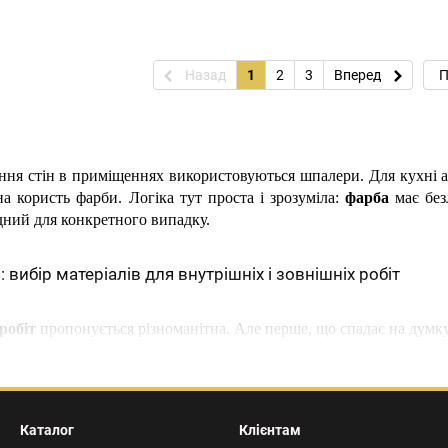
Назад
1
2
3
Вперед
П
ння стін в приміщеннях використовуються шпалери. Для кухні аб
на користь фарби. Логіка тут проста і зрозуміла:
фарба
має без
ідний для конкретного випадку.
і: вибір матеріалів для внутрішніх і зовнішніх робіт
робіт
пропонується різноманітна. Але перше, що спадає на думку 
а
. Характеризується чудовими експлуатаційними властивостями і не кошт
 зі звичайними вологістю та температурним режимом. Використовується
шпалер під фарбування. Можна наносити і на дерево, тільки якщо поперед
Каталог
Клієнтам
рез екологічність складу. При необхідності додається пігмент для отрима