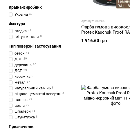
Країна-виробник
Україна
49
Артикул: 048909
Фактура
Фарба гумова високое
гладка
41
Protex Kauchuk Proof R
імітує метали
8
темний шоколад мат 11
1 916.60 грн
Тип поверхні застосування
бетон
45
ДВП
29
деревина
16
ДСП
29
кераміка
8
метал
37
натуральний камінь
8
піщано-цемантні поверхні
8
фанера
29
цегла
29
шпалери
16
штукатурка
8
Призначення