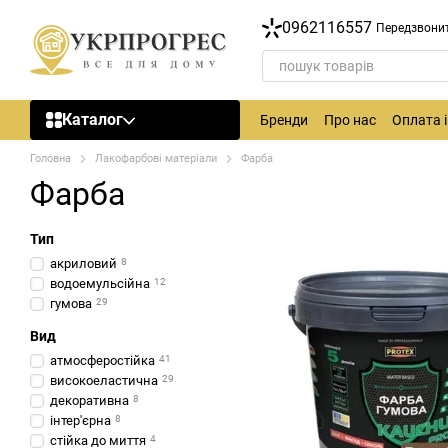
Перейти до основного контенту
0962116557
Передзвони
Каталог
Бренди
Про нас
Оплата 
Головна
Лакофарбові матеріали
Фарба
Фарба
Тип
акриловий
8
водоемульсійна
12
гумова
29
Вид
атмосферостійка
41
високоеластична
29
декоративна
8
інтер'єрна
8
стійка до миття
4