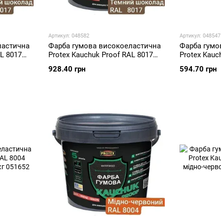
Артикул: 048582
Артикул: 048547
ластична
Фарба гумова високоеластична
Фарба гумо
AL 8017
Protex Kauchuk Proof RAL 8017
Protex Kauc
 кг
темний шоколад мат 5,2 кг
темний шок
928.40 грн
594.70 грн