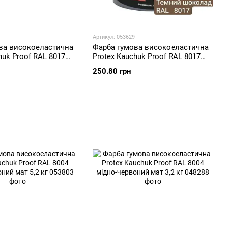
Артикул: 053629
ва високоеластична
Фарба гумова високоеластична
huk Proof RAL 8017
Protex Kauchuk Proof RAL 8017
олад мат 3,2 кг
темний шоколад мат 1,3 кг
250.80 грн