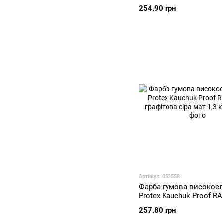
сіра мат 1,3 кг
254.90 грн
Артикул: 053558
Фарба гумова високое
Protex Kauchuk Proof R
графітова сіра мат 1,3 к
257.80 грн