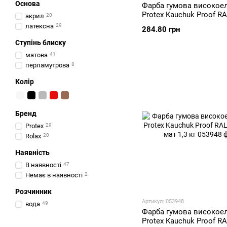
Основа
Фарба гумова високое
Protex Kauchuk Proof R
акрил
20
мідно-червоний мат 1,3
латексна
29
284.80 грн
Ступінь блиску
матова
41
перламутрова
8
Колір
Бренд
Protex
29
Rolax
20
Наявність
В наявності
47
Немає в наявності
2
Розчинник
Артикул: 053948
вода
49
Фарба гумова високое
Protex Kauchuk Proof R