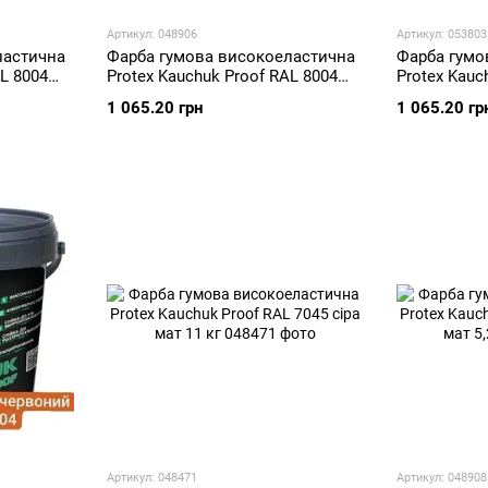
Артикул: 048906
Артикул: 053803
ластична
Фарба гумова високоеластична
Фарба гумо
AL 8004
Protex Kauchuk Proof RAL 8004
Protex Kauc
кг
мідно-червоний мат 5,2 кг
мідно-черво
1 065.20 грн
1 065.20 гр
Артикул: 048471
Артикул: 048908