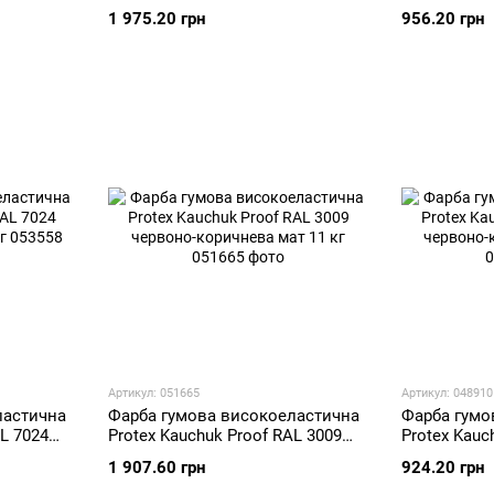
графітова сіра мат 11 кг
графітова сі
1 975.20 грн
956.20 грн
Артикул: 051665
Артикул: 048910
ластична
Фарба гумова високоеластична
Фарба гумо
AL 7024
Protex Kauchuk Proof RAL 3009
Protex Kauc
г
червоно-коричнева мат 11 кг
червоно-кор
1 907.60 грн
924.20 грн