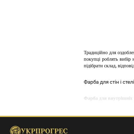
Традиційно для оздобле
покупці роблять вибір 
підібрати склад, відпов
Фарба для стін і стел
Фарба для внутрішніх 
Водоемульсійна фарб
комерційних приміщень
гіпсокартонних; також 
не шкодить здоров'ю че