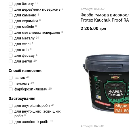
для бетону
37
для дерев'яних поверхонь
8
Артикул: 051652
Фарба гумова високое
для каменю
8
Protex Kauchuk Proof R
для кераміки
8
мідно-червоний мат 11 
для меблів
8
2 206.00 грн
для металевих поверхонь
8
для металу
29
для стелі
8
для стін
8
для фасаду
4
для цегли
29
Спосіб нанесення
валик
49
пензель
49
фарборозпилювач
20
Застосування
для внутрішніх робіт
41
для внутрішніх і зовнішніх
робіт
8
для зовнішніх робіт
33
Артикул: 048601