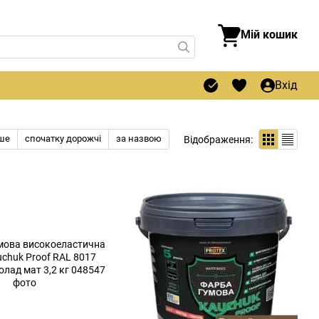
Мій кошик
Вхід
ше
спочатку дорожчі
за назвою
Відображення: