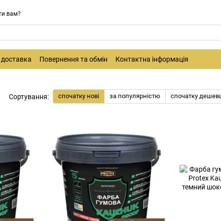
ти вам?
і доставка
Повернення та обмін
Контактна інформація
спочатку нові
за популярністю
спочатку дешев
Сортування: