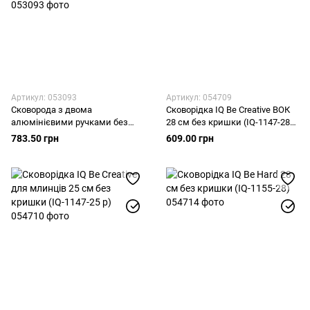
Артикул: 053093
Артикул: 054709
Сковорода з двома
Сковорідка IQ Be Creative ВОК
алюмінієвими ручками без
28 см без кришки (IQ-1147-28
кришки, д. 320мм,
w)
783.50 грн
609.00 грн
антипригарне покриття