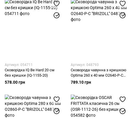
Артикул: 054711
Артикул: 048793
Сковорідка IQ Be Hard 20 см
Сковорода чавунна з кришкою
без кришки (IQ-1155-20)
Optima 260 х 40 мм O2640-P-C
"BRIZOLL"
578.00 грн
789.10 грн