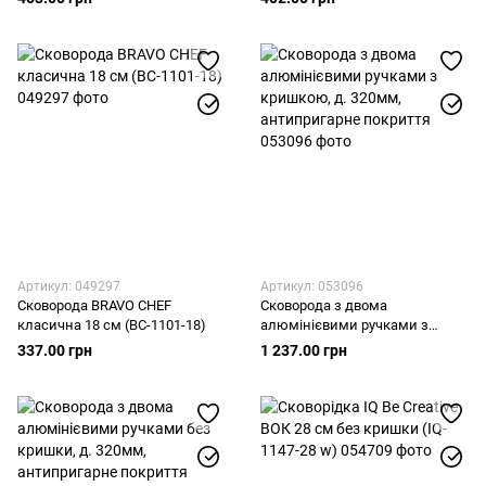
Артикул: 049297
Артикул: 053096
Сковорода BRAVO CHEF
Сковорода з двома
класична 18 см (BC-1101-18)
алюмінієвими ручками з
кришкою, д. 320мм,
337.00 грн
1 237.00 грн
антипригарне покриття