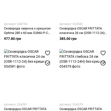
Артикул: 048794
Артикул: 054582
Сковорода чавунна з кришкою
Сковорідка OSCAR FRITTATA
Optima 280 х 60 мм O2860-P-C
класична 26 см (OSR-1112-26)
"BRIZOLL"
без кришки
977.80 грн
385.00 грн
Артикул: 054581
Артикул: 054579
Сковорідка OSCAR FRITTATA
Сковорідка OSCAR FRITTATA