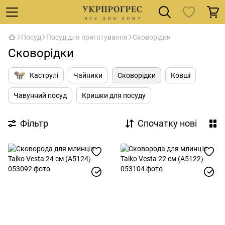
Посуд
Посуд для приготування
Сковорідки
Сковорідки
Каструлі
Чайники
Сковорідки
Ковші
Чавунний посуд
Кришки для посуду
Фільтр
Спочатку нові