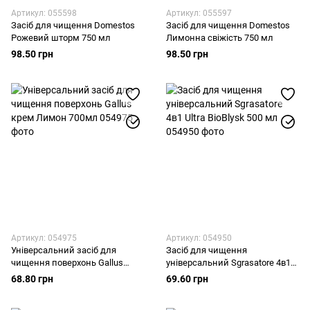
Артикул: 055598
Артикул: 055597
Засіб для чищення Domestos
Засіб для чищення Domestos
Рожевий шторм 750 мл
Лимонна свіжість 750 мл
98.50 грн
98.50 грн
Артикул: 054975
Артикул: 054950
Універсальний засіб для
Засіб для чищення
чищення поверхонь Gallus
універсальний Sgrasatore 4в1
крем Лимон 700мл
Ultra BioBlysk 500 мл
68.80 грн
69.60 грн