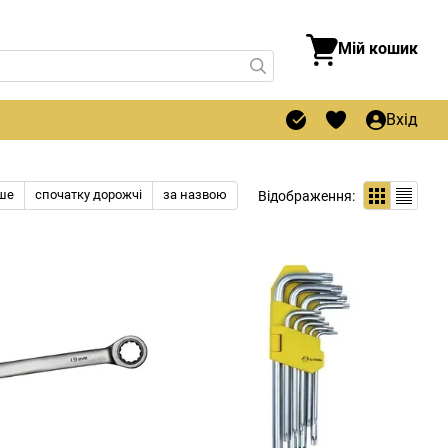
Мій кошик
Вхід
ше
спочатку дорожчі
за назвою
Відображення: