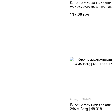
Ключ ріжково-накидни
тріскачкою 8мм CrV S
(6022081)
117.00 грн
Артикул: 007629
Ключ ріжково-накидний
24мм Berg | 48-318