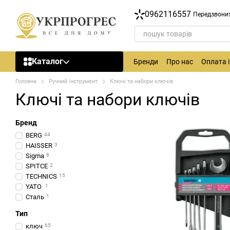
Перейти до основного контенту
0962116557
Передзвони
Каталог
Бренди
Про нас
Оплата 
Головна
Ручний інструмент
Ключі та набори ключів
Ключі та набори ключів
Бренд
BERG
44
HAISSER
3
Sigma
8
SPITCE
2
TECHNICS
15
YATO
1
Сталь
1
Тип
ключ
65