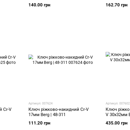
140.00 грн
162.70 грн
Артикул: 007624
Артикул: 007602
 Cr-V
Ключ ріжково-накидний Cr-V
Ключ ріжко
17мм Berg | 48-311
V 30х32мм B
111.20 грн
435.00 грн