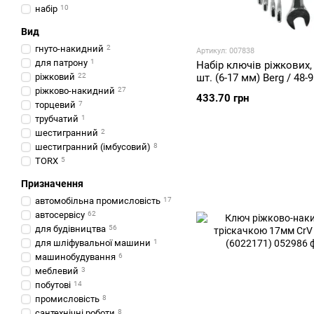
набір
10
Вид
гнуто-накидний
2
Артикул: 007838
для патрону
1
Набір ключів ріжкових, 
ріжковий
22
шт. (6-17 мм) Berg / 48-
ріжково-накидний
27
433.70 грн
торцевий
7
трубчатий
1
шестигранний
2
шестигранний (імбусовий)
8
TORX
5
Призначення
автомобільна промисловість
17
автосервісу
62
для будівництва
56
для шліфувальної машини
1
машинобудування
6
меблевий
3
побутові
14
промисловість
8
сантехнічні роботи
8