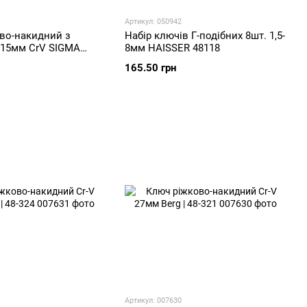
Артикул: 050942
во-накидний з
Набір ключів Г-подібних 8шт. 1,5-
 15мм CrV SIGMA
8мм HAISSER 48118
165.50 грн
Артикул: 007630