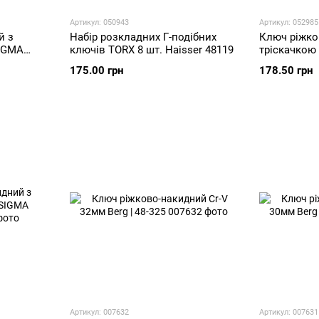
Артикул: 050943
Артикул: 052985
й з
Набір розкладних Г-подібних
Ключ ріжко
SIGMA
ключів TORX 8 шт. Haisser 48119
тріскачкою
(6022151)
175.00 грн
178.50 грн
Артикул: 007632
Артикул: 007631