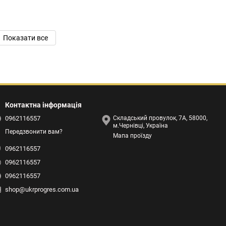
Показати все
Контактна інформація
0962116557
Складський провулок, 7А, 58000,
м.Чернівці, Україна
Передзвонити вам?
Мапа проїзду
0962116557
0962116557
0962116557
shop@ukrprogres.com.ua