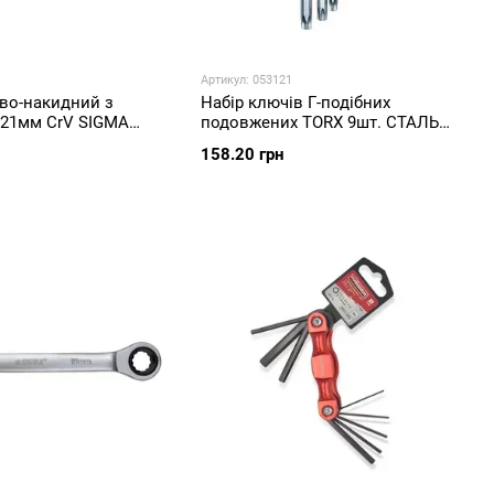
Артикул: 053121
во-накидний з
Набір ключів Г-подібних
 21мм CrV SIGMA
подовжених TORX 9шт. СТАЛЬ
48106
158.20 грн