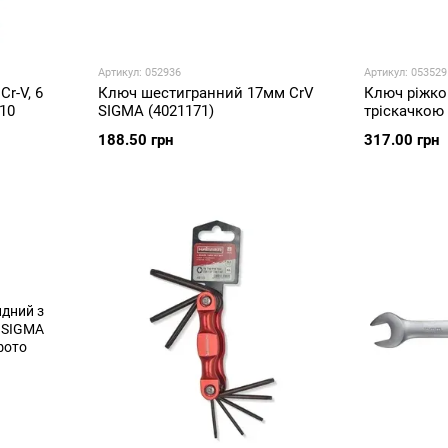
Артикул: 052936
Артикул: 053529
Cr-V, 6
Ключ шестигранний 17мм CrV
Ключ ріжко
910
SIGMA (4021171)
тріскачкою
(6022211)
188.50 грн
317.00 грн