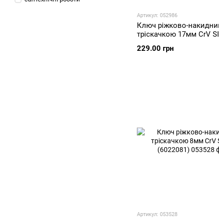
Артикул: 052986
Ключ ріжково-накидни
тріскачкою 17мм CrV 
(6022171)
229.00 грн
Артикул: 053528