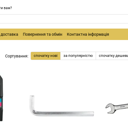
ти вам?
і доставка
Повернення та обмін
Контактна інформація
спочатку нові
за популярністю
спочатку дешев
Сортування: