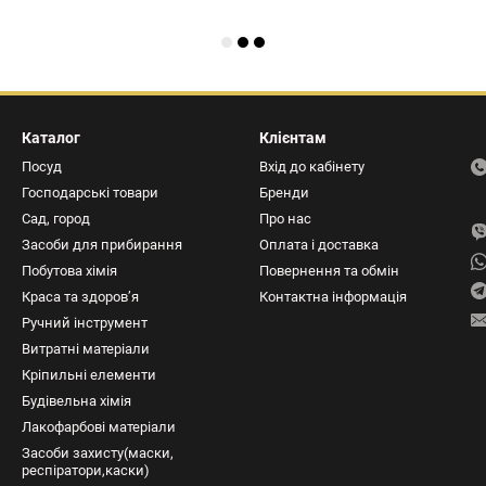
Каталог
Клієнтам
Посуд
Вхід до кабінету
Господарські товари
Бренди
Сад, город
Про нас
Засоби для прибирання
Оплата і доставка
Побутова хімія
Повернення та обмін
Краса та здоров’я
Контактна інформація
Ручний інструмент
Витратні матеріали
Кріпильні елементи
Будівельна хімія
Лакофарбові матеріали
Засоби захисту(маски,
респіратори,каски)