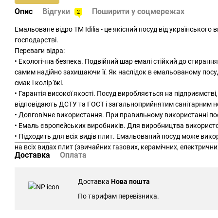
Опис
Відгуки
Поширити у соцмережах
2
Емальоване відро ТМ Idilia - це якісний посуд від українського в
господарстві.
Переваги відра:
• Екологічна безпека. Подвійний шар емалі стійкий до стирання
самим надійно захищаючи її. Як наслідок в емальованому посуді
смак і колір їжі.
• Гарантія високої якості. Посуд виробляється на підприємстві,
відповідають ДСТУ та ГОСТ і загальноприйнятим санітарним 
• Довговічне використання. При правильному використанні пос
• Емаль європейських виробників. Для виробництва використ
• Підходить для всіх видів плит. Емальований посуд може вико
на всіх видах плит (звичайних газових, керамічних, електричних
Доставка
Оплата
Доставка
Нова пошта
По тарифам перевізника.