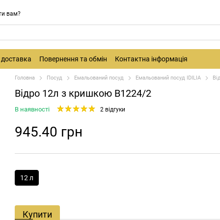
ти вам?
і доставка
Повернення та обмін
Контактна інформація
Головна
Посуд
Емальований посуд
Емальований посуд IDILIA
Ві
Відро 12л з кришкою В1224/2
В наявності
2 відгуки
945.40 грн
12 л
Купити