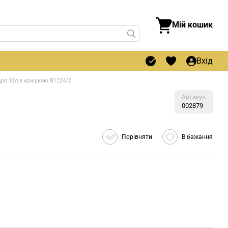
Мій кошик
Вхід
дро 12л з кришкою В1224/2
Артикул
002879
Порівняти
В бажання