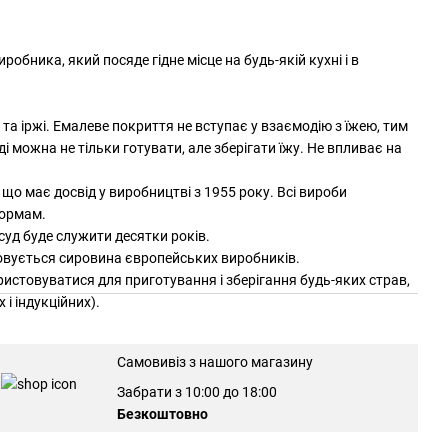
иробника, який посяде гідне місце на будь-якій кухні і в
 та іржі. Емалеве покриття не вступає у взаємодію з їжею, тим
 можна не тільки готувати, але зберігати їжу. Не впливає на
 що має досвід у виробництві з 1955 року. Всі вироби
нормам.
уд буде служити десятки років.
овується сировина європейських виробників.
ристовуватися для приготування і зберігання будь-яких страв,
 і індукційних).
Самовивіз з нашого магазину
Забрати з 10:00 до 18:00
Безкоштовно