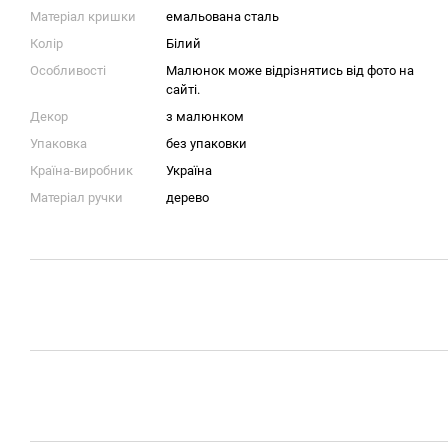
Матеріал кришки
емальована сталь
Колір
Білий
Особливості
Малюнок може відрізнятись від фото на
сайті.
Декор
з малюнком
Упаковка
без упаковки
Країна-виробник
Україна
Матеріал ручки
дерево