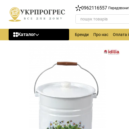
Перейти до основного контенту
0962116557
Передзвони
Каталог
Бренди
Про нас
Оплата 