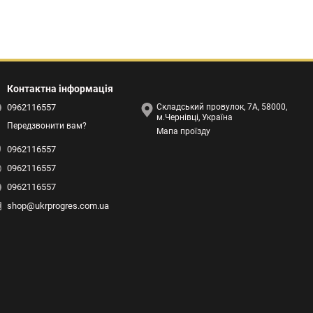
Контактна інформація
0962116557
Складський провулок, 7А, 58000,
м.Чернівці, Україна
Передзвонити вам?
Мапа проїзду
0962116557
0962116557
0962116557
shop@ukrprogres.com.ua