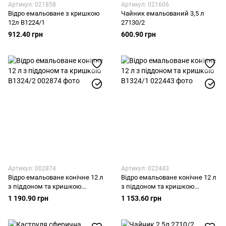
Артикул: 021858
Артикул: 021606
Відро емальоване з кришкою
Чайник емальований 3,5 л
12л В1224/1
27130/2
912.40 грн
600.90 грн
Артикул: 002874
Артикул: 022443
Відро емальоване конічне 12 л
Відро емальоване конічне 12 л
з піддоном та кришкою
з піддоном та кришкою
В1324/2
В1324/1
1 190.90 грн
1 153.60 грн