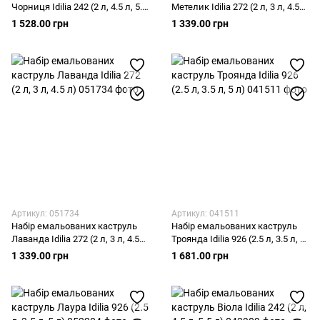
Чорниця Idilia 242 (2 л, 4.5 л, 5.5
Метелик Idilia 272 (2 л, 3 л, 4.5
л)
л)
1 528.00 грн
1 339.00 грн
Артикул: 051734
Артикул: 041511
Набір емальованих каструль
Набір емальованих каструль
Лаванда Idilia 272 (2 л, 3 л, 4.5
Троянда Idilia 926 (2.5 л, 3.5 л, 5
л)
л)
1 339.00 грн
1 681.00 грн