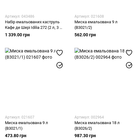
Артикул: 043486
Артикул: 021608
Набір емальованих каструль
Миска емальована 9 л
Кафе де Шері Idilia 272 (2 л, 3 л,
(В3021/2)
4,5 л)
1 339.00 грн
562.00 грн
Артикул: 021607
Артикул: 002964
Миска емальована 9 л
Миска емальована 18 л
(В3021/1)
(В3026/2)
473.80 грн
987.30 грн