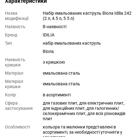
Характеристики
Назва
Набір емальованих каструль Віола Idilia 242
модифікації
(2 л, 4.5 л, 5.5 л)
Наявність
В наявності
Бренд
IDILIA
Тип
набір емальованих каструль
Віола
Наявність
з кришкою
кришки
Матеріал
емальована сталь
Матеріал
емальована сталь
кришки
Колір
в асортименті
Сфера
для газових плит, для електричних плит,
застосування
для індукційних плит, для галогенних/
склокерамічних плит, для всіх різновидів
плит
Особливості
кольора та малюнки представлені в
асортименті, за необхідності уточняти у