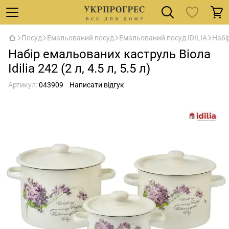
Посуд
Емальований посуд
Емальований посуд IDILIA
Набір
Набір емальованих каструль Віола
Idilia 242 (2 л, 4.5 л, 5.5 л)
Артикул:
043909
Написати відгук