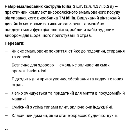
Набір емальованих каструль Idilia, 3 шт. (2 л, 4.5 л, 5.5 л)
—
практичний комплект високоякісного емальованого посуду
від українського виробника
ТМ Idilia
. Вишуканий вінтажний
дизайн із мотивами затишних кав'ярень гармонійно
поєднується з функціональністю, роблячи набір чудовим
вибором для щоденного приготування страв.
Переваги:
Якісне емальоване покриття, стійке до подряпин, стирання
та корозії.
Безпечне для здоров'я — емаль не впливає на смак,
аромат і якість їжі.
Підходить для приготування, зберігання та подачі готових
страв.
Легко очищується та придатний для миття в посудомийній
машині.
Сумісний з усіма типами плит, включаючи індукційні.
Класичний дизайн, який стане окрасою будь-якої кухні.