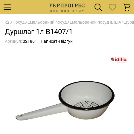
Посуд
Емальований посуд
Емальований посуд IDILIA
Дурш
Дуршлаг 1л В1407/1
Артикул:
021861
Написати відгук