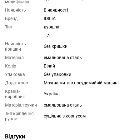
модифікації
Наявність
В наявності
Бренд
IDILIA
Тип
дуршлаг
1 л
Наявність
без кришки
кришки
Матеріал
емальована сталь
Колір
Білий
Упаковка
без упаковки
Додатково
Можна мити в посудомийній машині
Країна-
Україна
виробник
Матеріал ручки
емальована сталь
Тип кріплення
суцільна з корпусом
ручок
Відгуки