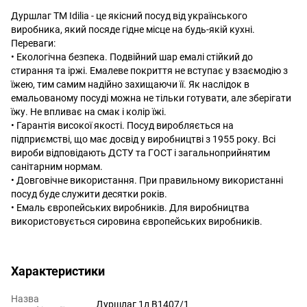
Дуршлаг ТМ Idilia - це якісний посуд від українського
виробника, який посяде гідне місце на будь-якій кухні.
Переваги:
• Екологічна безпека. Подвійний шар емалі стійкий до
стирання та іржі. Емалеве покриття не вступає у взаємодію з
їжею, тим самим надійно захищаючи її. Як наслідок в
емальованому посуді можна не тільки готувати, але зберігати
їжу. Не впливає на смак і колір їжі.
• Гарантія високої якості. Посуд виробляється на
підприємстві, що має досвід у виробництві з 1955 року. Всі
вироби відповідають ДСТУ та ГОСТ і загальноприйнятим
санітарним нормам.
• Довговічне використання. При правильному використанні
посуд буде служити десятки років.
• Емаль європейських виробників. Для виробництва
використовується сировина європейських виробників.
Характеристики
Назва
Дуршлаг 1л В1407/1