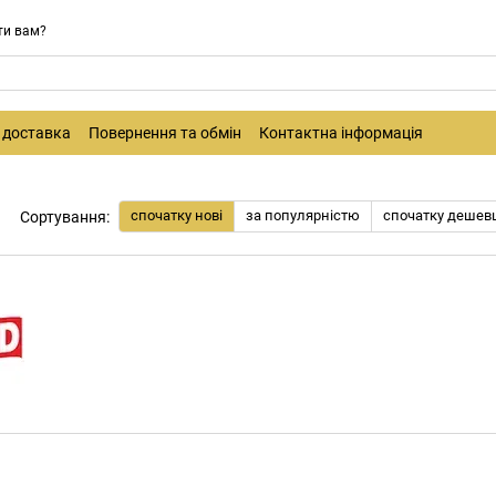
ти вам?
і доставка
Повернення та обмін
Контактна інформація
спочатку нові
за популярністю
спочатку дешев
Сортування: