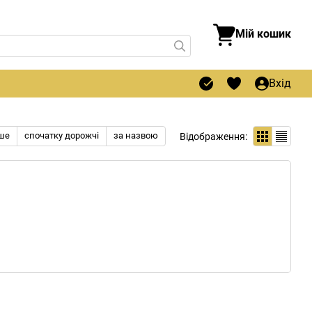
Мій кошик
Вхід
ше
спочатку дорожчі
за назвою
Відображення: