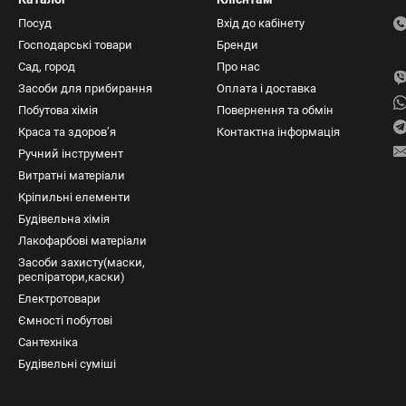
Посуд
Вхід до кабінету
Господарські товари
Бренди
Сад, город
Про нас
Засоби для прибирання
Оплата і доставка
Побутова хімія
Повернення та обмін
Краса та здоров’я
Контактна інформація
Ручний інструмент
Витратні матеріали
Кріпильні елементи
Будівельна хімія
Лакофарбові матеріали
Засоби захисту(маски,
респіратори,каски)
Електротовари
Ємності побутові
Сантехніка
Будівельні суміші