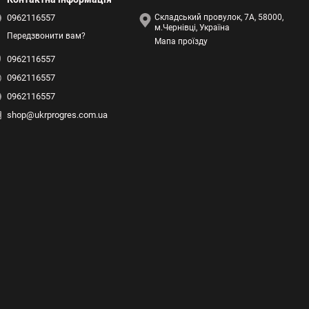
0962116557
Складський провулок, 7А, 58000,
м.Чернівці, Україна
Передзвонити вам?
Мапа проїзду
0962116557
0962116557
0962116557
shop@ukrprogres.com.ua