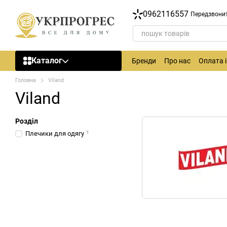
Перейти до основного контенту
0962116557
Передзвони
Каталог
Бренди
Про нас
Оплата 
Головна
Viland
Viland
Розділ
Плечики для одягу
1