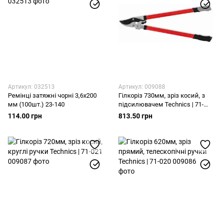
Артикул: 032513
Артикул: 009088
Ремінці затяжні чорні 3,6х200
Гілкоріз 730мм, зріз косий, з
мм (100шт.) 23-140
підсилювачем Technics | 71-
022
114.00 грн
813.50 грн