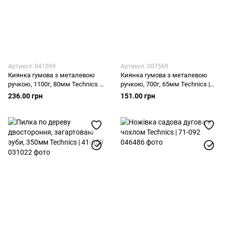
Артикул: 041099
Артикул: 007569
Киянка гумова з металевою
Киянка гумова з металевою
ручкою, 1100г, 80мм Technics |
ручкою, 700г, 65мм Technics |
39-023
39-021
236.00 грн
151.00 грн