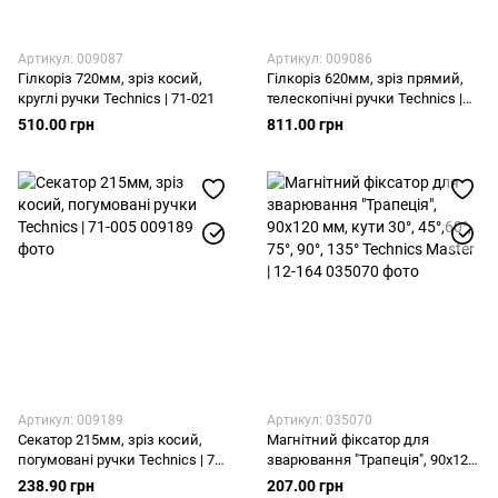
Артикул: 009087
Артикул: 009086
Гілкоріз 720мм, зріз косий,
Гілкоріз 620мм, зріз прямий,
круглі ручки Technics | 71-021
телескопічні ручки Technics |
71-020
510.00 грн
811.00 грн
Артикул: 009189
Артикул: 035070
Секатор 215мм, зріз косий,
Магнітний фіксатор для
погумовані ручки Technics | 71-
зварювання "Трапеція", 90х120
005
мм, кути 30°, 45°,60°, 75°, 90°,
238.90 грн
207.00 грн