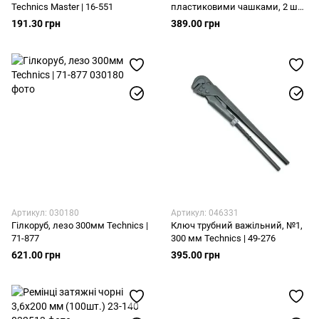
Technics Master | 16-551
пластиковими чашками, 2 шт
Technics Master | 16-570
191.30 грн
389.00 грн
Артикул: 030180
Артикул: 046331
Гілкоруб, лезо 300мм Technics |
Ключ трубний важільний, №1,
71-877
300 мм Technics | 49-276
621.00 грн
395.00 грн