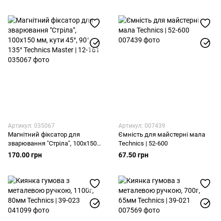
135° Technics Master | 12-164
Артикул: 035067
Артикул: 007439
Магнітний фіксатор для
Ємність для майстерні мала
зварювання "Стріла", 100х150
Technics | 52-600
мм, кути 45°, 90°, 135° Technics
170.00 грн
67.50 грн
Master | 12-161