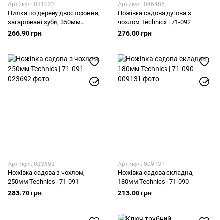
Артикул: 031022
Артикул: 046486
Пилка по дереву двостороння,
Ножівка садова дугова з
загартовані зуби, 350мм
чохлом Technics | 71-092
Technics | 41-059
266.90 грн
276.00 грн
Артикул: 023692
Артикул: 009131
Ножівка садова з чохлом,
Ножівка садова складна,
250мм Technics | 71-091
180мм Technics | 71-090
283.70 грн
213.00 грн