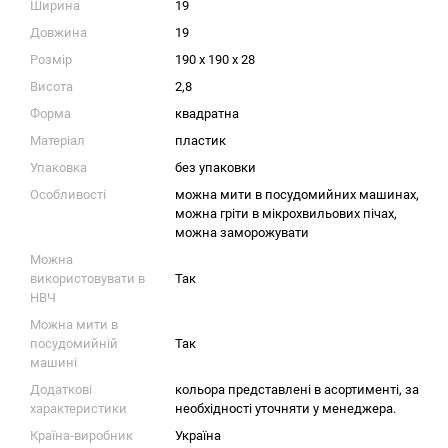
Ширина
19
Довжина
19
Розмір
190 x 190 x 28
Висота
2,8
Форма
квадратна
Матеріал
пластик
Упаковка
без упаковки
Особливості
можна мити в посудомийних машинах,
можна гріти в мікрохвильових пічах,
можна заморожувати
Можна
використовувати в
Так
НВЧ
Можна мити в
посудомийній
Так
машині
Додаткові
кольора представлені в асортименті, за
характеристики
необхідності уточняти у менеджера.
Країна-виробник
Україна