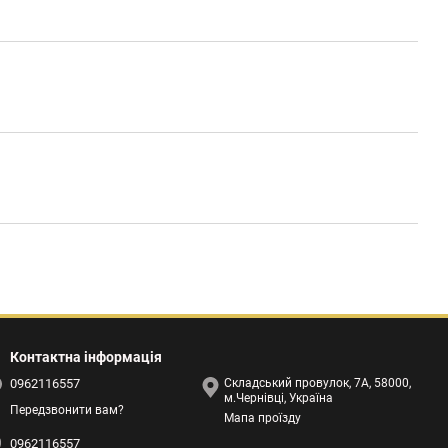
Контактна інформація
0962116557
Складський провулок, 7А, 58000,
м.Чернівці, Україна
Передзвонити вам?
Мапа проїзду
0962116557