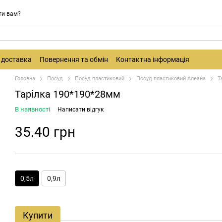
ти вам?
і доставка
Повернення та обмін
Контактна інформація
Головна
Посуд
Посуд пластиковий
Посуд пластиковий Алеана
Т
Тарілка 190*190*28мм
В наявності
Написати відгук
35.40 грн
0,5л
0,9л
Купити