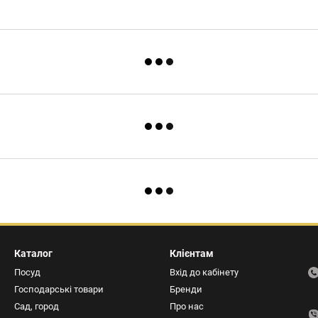
Каталог
Клієнтам
Посуд
Вхід до кабінету
Господарські товари
Бренди
Сад, город
Про нас