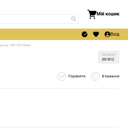
Мій кошик
Вхід
арілка 190*190*28мм
Артикул
001812
Порівняти
В бажання