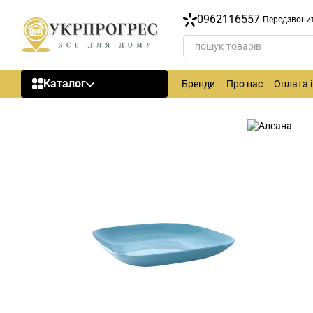
Перейти до основного контенту
0962116557
Передзвони
Каталог
Бренди
Про нас
Оплата 