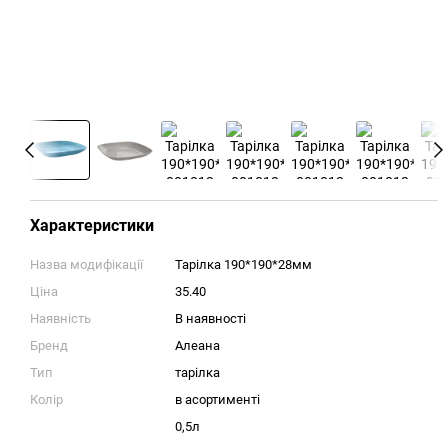
Характеристики
Назва модифікації
Тарілка 190*190*28мм
Ціна
35.40
Наявність
В наявності
Бренд
Алеана
Тип
тарілка
Колір
в асортименті
0,5л