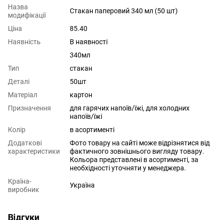
Назва
Стакан паперовий 340 мл (50 шт)
модифікації
Ціна
85.40
Наявність
В наявності
340мл
Тип
стакан
Деталі
50шт
Матеріал
картон
Призначення
для гарячих напоїв/їжі
,
для холодних
напоїв/їжі
Колір
в асортименті
Додаткові
Фото товару на сайті може відрізнятися від
характеристики
фактичного зовнішнього вигляду товару.
Кольора представлені в асортименті, за
необхідності уточняти у менеджера.
Країна-
Україна
виробник
Відгуки