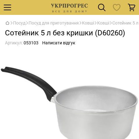
Посуд
Посуд для приготування
Ковші
Ковші
Сотейник 5 л
Сотейник 5 л без кришки (D60260)
Артикул:
053103
Написати відгук