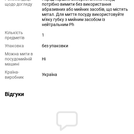
щодо догляду
потрібно вимити без використання
абразивних або мийних засобів, що містять
метал. Для миття посуду використовуйте
м'яку губку з мийним засобом із
нейтральним Ph
Кількість
1
предметів
Упаковка
без упаковки
Можна мити в
посудомийній
Ні
машині
Країна-
Україна
виробник
Відгуки