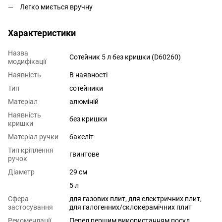
Легко миється вручну
Характеристики
Назва
Сотейник 5 л без кришки (D60260)
модифікації
Наявність
В наявності
Тип
сотейники
Матеріал
алюміній
Наявність
без кришки
кришки
Матеріал ручки
бакеліт
Тип кріплення
гвинтове
ручок
Діаметр
29 см
5 л
Сфера
для газових плит
,
для електричних плит
,
застосування
для галогенних/склокерамічних плит
Рекомендації
Перед першим використанням посуд