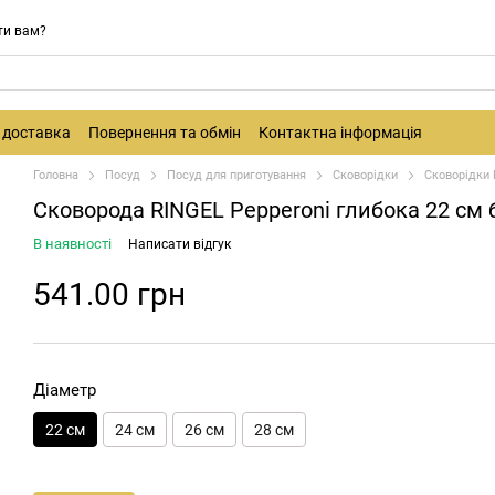
ти вам?
і доставка
Повернення та обмін
Контактна інформація
Головна
Посуд
Посуд для приготування
Сковорідки
Сковорідки 
Сковорода RINGEL Pepperoni глибока 22 см 
В наявності
Написати відгук
541.00 грн
Діаметр
22 см
24 см
26 см
28 см