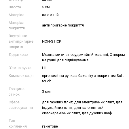
Висота
5 см
Матеріал
алюміній
Матеріал
антипригарне покриття
покриття
Внутрішнє
антипригарне
NON-STICK
покритя
Додатково
Можна мити в посудомийній машині, Отвором
на ручці для підвішування
З'ємна ручка
Ні
Комплектація
ергономічна ручка з бакеліту з покриттям Soft-
touch
Товщина
3 мм
стінок
Сфера
для газових плит
,
для електричних плит
,
для
застосування
індукційних плит
,
для галогенних/
склокерамічних плит
,
для духових шаф
Тип
кріплення
гвинтове