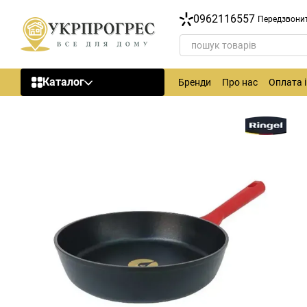
Перейти до основного контенту
0962116557
Передзвони
Каталог
Бренди
Про нас
Оплата 