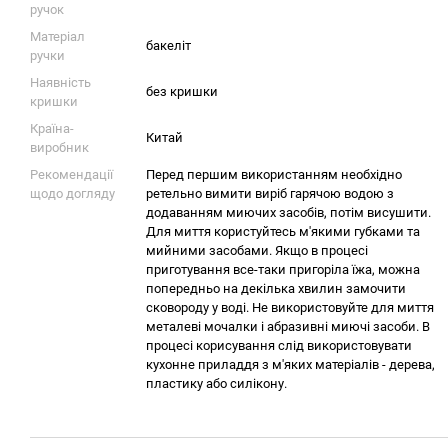
ручок
Матеріал
бакеліт
ручки
Наявність
без кришки
кришки
Країна-
Китай
виробник
Рекомендації
Перед першим використанням необхідно
щодо догляду
ретельно вимити виріб гарячою водою з
додаванням миючих засобів, потім висушити.
Для миття користуйтесь м'якими губками та
мийними засобами. Якщо в процесі
приготування все-таки пригоріла їжа, можна
попередньо на декілька хвилин замочити
сковороду у воді. Не використовуйте для миття
металеві мочалки і абразивні миючі засоби. В
процесі корисування слід використовувати
кухонне приладдя з м'яких матеріалів - дерева,
пластику або силікону.