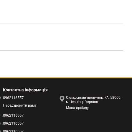
Контактна інформація
0962116557
Складський провулок, 7А, 58000,
м.Чернівці, Україна
Передзвонити вам?
Мапа проїзду
0962116557
0962116557
0962116557