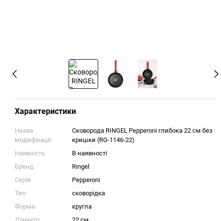
Характеристики
Назва
Сковорода RINGEL Pepperoni глибока 22 см без
модифікації
кришки (RG-1146-22)
Наявність
В наявності
Бренд
Ringel
Серія
Pepperoni
Тип
сковорідка
Форма
кругла
Діаметр
22 см