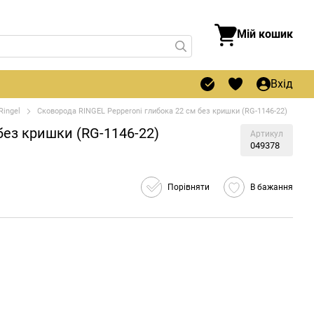
Мій кошик
Вхід
Ringel
Сковорода RINGEL Pepperoni глибока 22 см без кришки (RG-1146-22)
без кришки (RG-1146-22)
Артикул
049378
Порівняти
В бажання