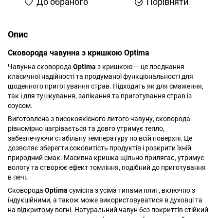
До обраного
Порівняти
Опис
Сковорода чавунна з кришкою Optima
Чавунна сковорода
Optima
з кришкою — це поєднання
класичної надійності та продуманої функціональності для
щоденного приготування страв. Підходить як для смаження,
так і для тушкування, запікання та приготування страв із
соусом.
Виготовлена з високоякісного литого чавуну, сковорода
рівномірно нагрівається та довго утримує тепло,
забезпечуючи стабільну температуру по всій поверхні. Це
дозволяє зберегти соковитість продуктів і розкрити їхній
природний смак. Масивна кришка щільно прилягає, утримує
вологу та створює ефект томління, подібний до приготування
в печі.
Сковорода
Optima
сумісна з усіма типами плит, включно з
індукційними, а також може використовуватися в духовці та
на відкритому вогні. Натуральний чавун без покриттів стійкий