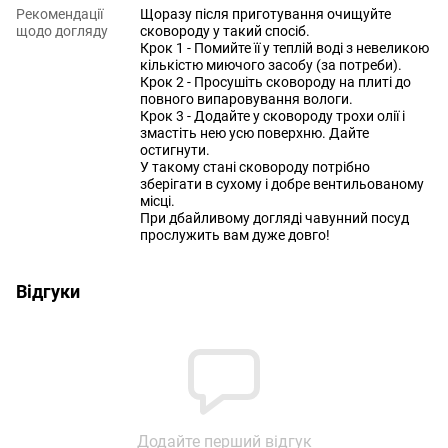
Рекомендації
Щоразу після приготування очищуйте
щодо догляду
сковороду у такий спосіб.
Крок 1 - Помийте її у теплій воді з невеликою
кількістю миючого засобу (за потреби).
Крок 2 - Просушіть сковороду на плиті до
повного випаровування вологи.
Крок 3 - Додайте у сковороду трохи олії і
змастіть нею усю поверхню. Дайте
остигнути.
У такому стані сковороду потрібно
зберігати в сухому і добре вентильованому
місці.
При дбайливому догляді чавунний посуд
прослужить вам дуже довго!
Відгуки
Додайте перший відгук