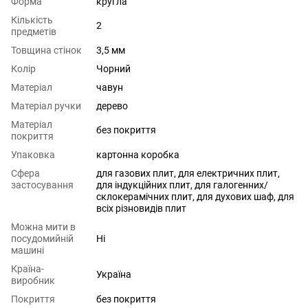
Форма
кругла
Кількість
2
предметів
Товщина стінок
3,5 мм
Колір
Чорний
Матеріал
чавун
Матеріал ручки
дерево
Матеріал
без покриття
покриття
Упаковка
картонна коробка
Сфера
для газових плит
,
для електричних плит
,
застосування
для індукційних плит
,
для галогенних/
склокерамічних плит
,
для духових шаф
,
для
всіх різновидів плит
Можна мити в
посудомийній
Ні
машині
Країна-
Україна
виробник
Покриття
без покриття