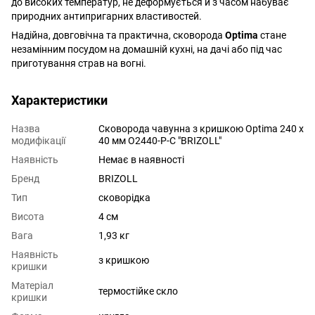
до високих температур, не деформується й з часом набуває
природних антипригарних властивостей.
Надійна, довговічна та практична, сковорода
Optima
стане
незамінним посудом на домашній кухні, на дачі або під час
приготування страв на вогні.
Характеристики
Назва
Сковорода чавунна з кришкою Optima 240 х
модифікації
40 мм O2440-P-C "BRIZOLL"
Наявність
Немає в наявності
Бренд
BRIZOLL
Тип
сковорідка
Висота
4 см
Вага
1,93 кг
Наявність
з кришкою
кришки
Матеріал
термостійке скло
кришки