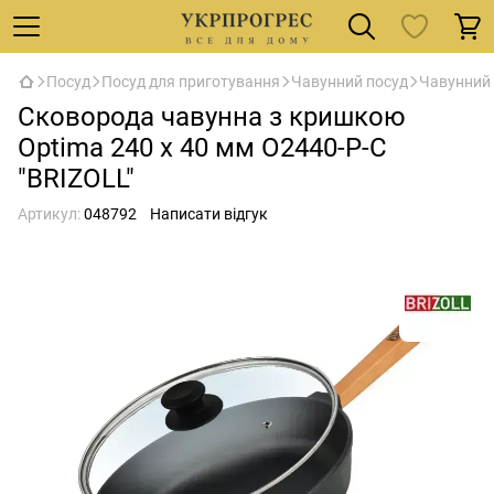
Посуд
Посуд для приготування
Чавунний посуд
Чавунний 
Сковорода чавунна з кришкою
Optima 240 х 40 мм O2440-P-C
"BRIZOLL"
Артикул:
048792
Написати відгук