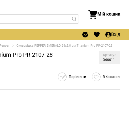
Мій кошик
Вхід
Pepper
Сковорідка PEPPER EMERALD 28х5.0 см Titanium Pro PR-2107-28
ium Pro PR-2107-28
Артикул
046611
Порівняти
В бажання