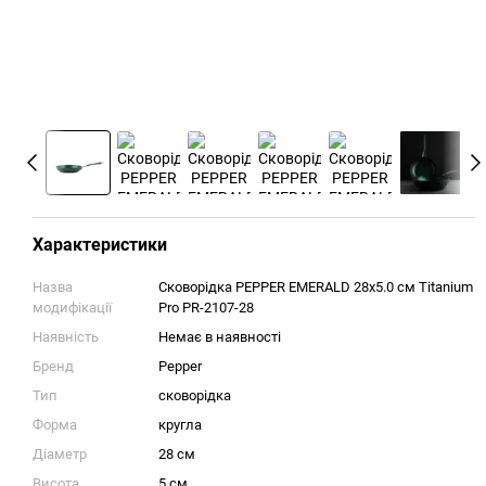
Характеристики
Назва
Сковорідка PEPPER EMERALD 28х5.0 см Titanium
модифікації
Pro PR-2107-28
Наявність
Немає в наявності
Бренд
Pepper
Тип
сковорідка
Форма
кругла
Діаметр
28 см
Висота
5 см