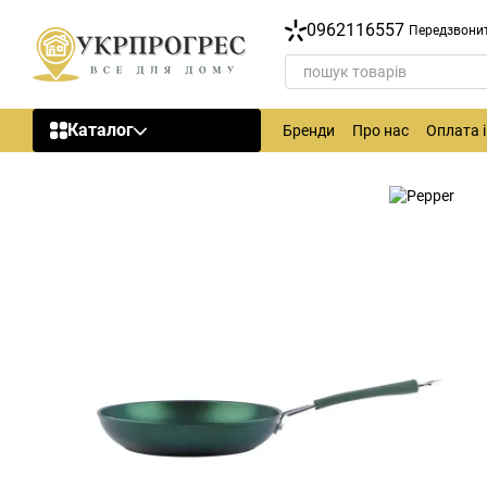
Перейти до основного контенту
0962116557
Передзвони
Каталог
Бренди
Про нас
Оплата 