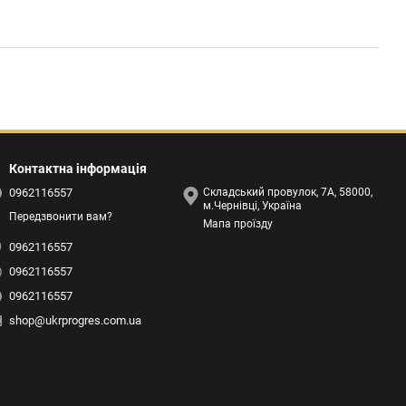
Контактна інформація
0962116557
Складський провулок, 7А, 58000,
м.Чернівці, Україна
Передзвонити вам?
Мапа проїзду
0962116557
0962116557
0962116557
shop@ukrprogres.com.ua