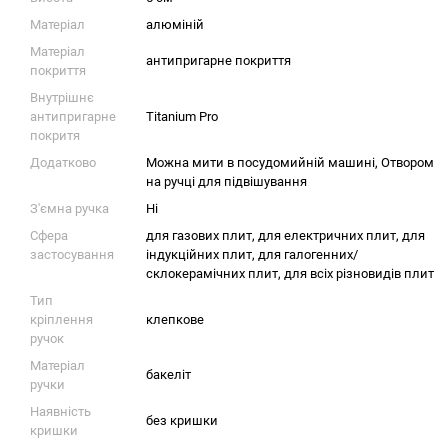
Матеріал
алюміній
Матеріал
антипригарне покриття
покриття
Внутрішнє
антипригарне
Titanium Pro
покритя
Додатково
Можна мити в посудомийній машині, Отвором
на ручці для підвішування
З'ємна ручка
Ні
Сфера
для газових плит
,
для електричних плит
,
для
застосування
індукційних плит
,
для галогенних/
склокерамічних плит
,
для всіх різновидів плит
Тип
кріплення
клепкове
ручок
Матеріал
бакеліт
ручки
Наявність
без кришки
кришки