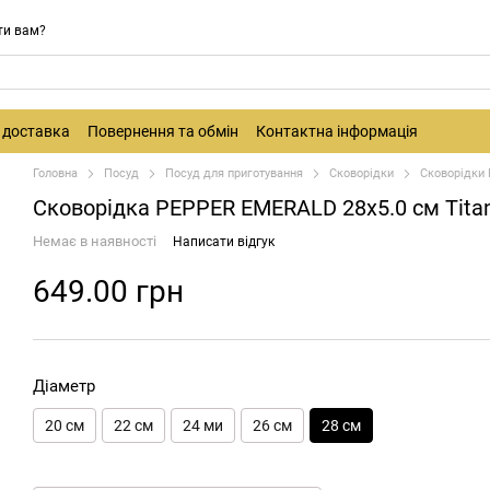
ти вам?
і доставка
Повернення та обмін
Контактна інформація
Головна
Посуд
Посуд для приготування
Сковорідки
Сковорідки 
Сковорідка PEPPER EMERALD 28х5.0 см Titan
Немає в наявності
Написати відгук
649.00 грн
Діаметр
20 см
22 см
24 ми
26 см
28 см