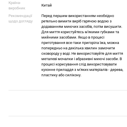
Країна-
Китай
виробник
Рекомендації
Перед першим використанням необхідно
щодо догляду
ретельно вимити виріб гарячою водою з
додаванням миючих засобів, потім висушити.
Для миття користуйтесь м'якими губками та
мийними засобами. Якщо в процесі
приготування все-таки пригоріла їжа, можна
попередньо на декілька хвилин замочити
сковороду у воді. Не використовуйте для миття
металеві мочалки і абразивні миючі засоби. В
процесі корисування слід використовувати
кухонне приладдя з м'яких матеріалів - дерева,
пластику або силікону.