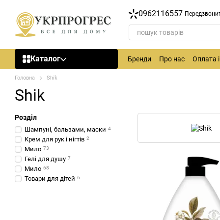
Перейти до основного контенту
0962116557
Передзвони
Каталог
Бренди
Про нас
Оплата 
Головна
Shik
Shik
Розділ
Шампуні, бальзами, маски
4
Крем для рук і нігтів
2
Мило
73
Гелі для душу
7
Мило
68
Товари для дітей
6