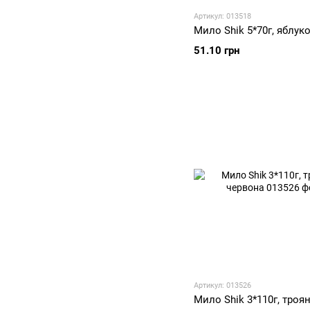
Артикул: 013518
Мило Shik 5*70г, яблук
51.10 грн
Артикул: 013526
Мило Shik 3*110г, троя