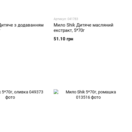
Артикул: 041783
Дитяче з додаванням
Мило Shik Дитяче масляний
г
екстракт, 5*70г
51.10 грн