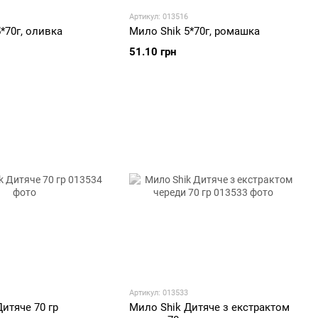
Артикул: 013516
*70г, оливка
Мило Shik 5*70г, ромашка
51.10 грн
Артикул: 013533
итяче 70 гр
Мило Shik Дитяче з екстрактом