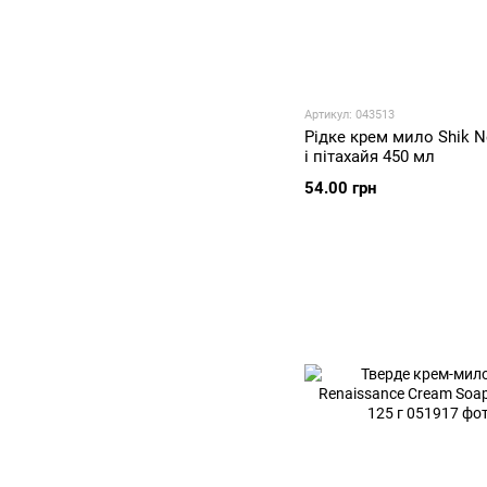
Артикул: 043513
Рідке крем мило Shik Ne
і пітахайя 450 мл
54.00 грн