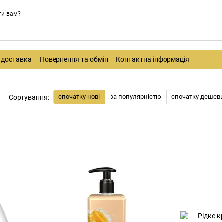
ти вам?
і доставка
Повернення та обмін
Контактна інформація
спочатку нові
за популярністю
спочатку дешев
Сортування: