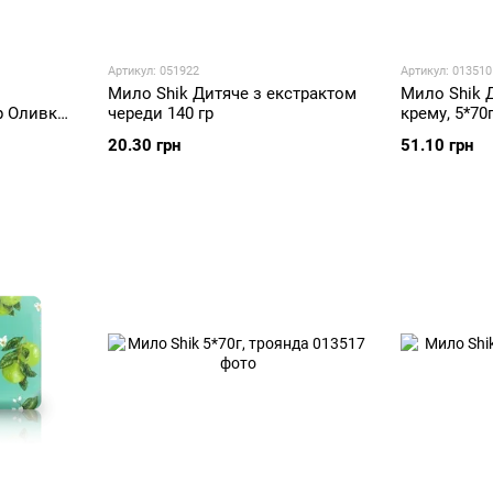
Артикул: 051922
Артикул: 013510
Мило Shik Дитяче з екстрактом
Мило Shik 
p Оливка
череди 140 гр
крему, 5*70
20.30 грн
51.10 грн