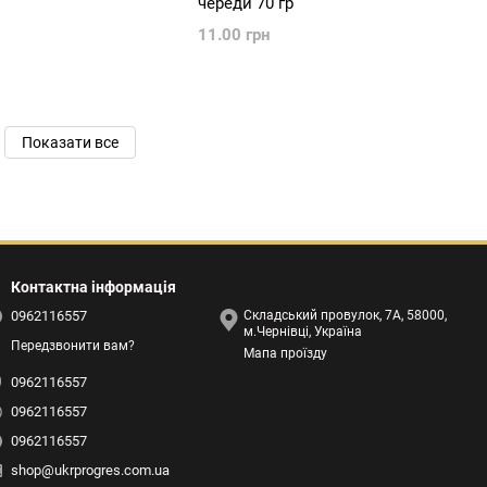
череди 70 гр
11.00 грн
Показати все
Контактна інформація
0962116557
Складський провулок, 7А, 58000,
м.Чернівці, Україна
Передзвонити вам?
Мапа проїзду
0962116557
0962116557
0962116557
shop@ukrprogres.com.ua