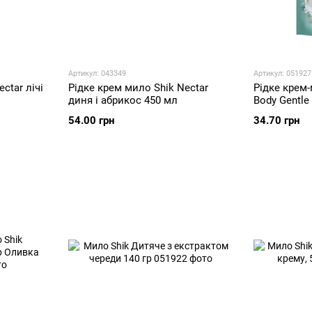
Артикул: 043349
Артикул: 051927
ctar лічі
Рідке крем мило Shik Nectar
Рідке крем-
диня і абрикос 450 мл
Body Gentle
(дойпак)
54.00 грн
34.70 грн