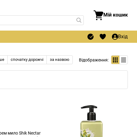
Мій кошик
Вхід
ше
спочатку дорожчі
за назвою
Відображення: