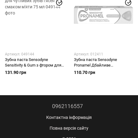
Артикул: 049144
Артикул: 012411
Зубна паста Sensodyne
Зубна паста Sensodyne
Sensitivity & Gum з фтором для
Pronamel Дбайливе
чутливих зубів і ясен зі смаком
відбілювання 75 мл
131.90 грн
110.70 грн
м'яти 75 мл
0962116557
Контактна інформація
Повна версія сайту