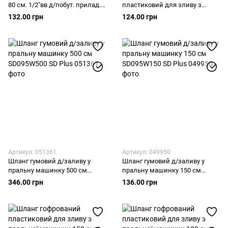
80 cм. 1/2"вв д/побут. прилад.
пластиковий для зливу з
SD090G80 SD Plus
пральної машинки 200 см
132.00 грн
124.00 грн
SD096W200 SD Plus
Артикул: 051361
Артикул: 049950
Шланг гумовий д/заливу у
Шланг гумовий д/заливу у
пральну машинку 500 см
пральну машинку 150 см
SD095W500 SD Plus
SD095W150 SD Plus
346.00 грн
136.00 грн