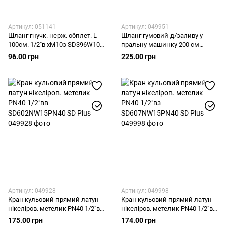
Артикул: 051141
Артикул: 049951
Шланг гнучк. нерж. обплет. L-
Шланг гумовий д/заливу у
100cм. 1/2"в хМ10з SD396W100
пральну машинку 200 см
SD Plus
SD095W200 SD Plus
96.00 грн
225.00 грн
Артикул: 049928
Артикул: 049998
Кран кульовий прямий латун
Кран кульовий прямий латун
нікеліров. метелик PN40 1/2"вв
нікеліров. метелик PN40 1/2"вз
SD602NW15PN40 SD Plus
SD607NW15PN40 SD Plus
175.00 грн
174.00 грн