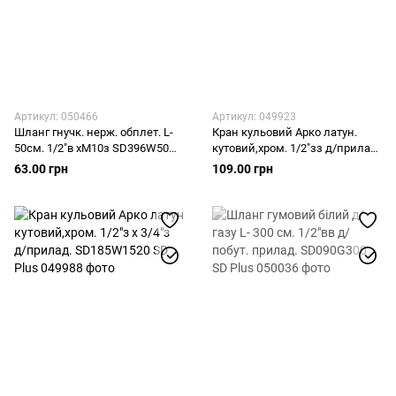
Артикул: 050466
Артикул: 049923
Шланг гнучк. нерж. обплет. L-
Кран кульовий Арко латун.
50cм. 1/2"в хМ10з SD396W50
кутовий,хром. 1/2"зз д/прилад.
SD Plus
SD185W1515 SD Plus
63.00 грн
109.00 грн