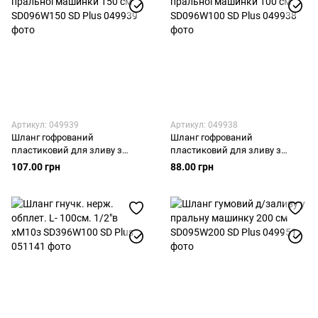
Артикул: 049939
Артикул: 049938
Шланг гофрований
Шланг гофрований
пластиковий для зливу з
пластиковий для зливу з
пральної машинки 150 см
пральної машинки 100 см
107.00 грн
88.00 грн
SD096W150 SD Plus
SD096W100 SD Plus