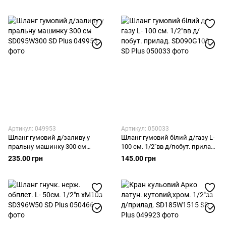
Артикул: 049953
Артикул: 050033
Шланг гумовий д/заливу у
Шланг гумовий білий д/газу L-
пральну машинку 300 см
100 cм. 1/2"вв д/побут. прилад.
SD095W300 SD Plus
SD090G100 SD Plus
235.00 грн
145.00 грн