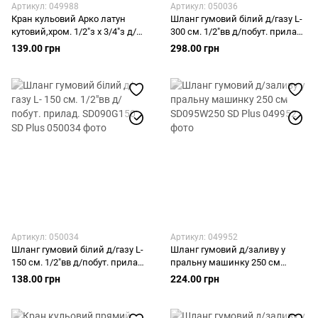
Артикул: 049988
Артикул: 050036
Кран кульовий Арко латун
Шланг гумовий білий д/газу L-
кутовий,хром. 1/2"з х 3/4"з д/
300 cм. 1/2"вв д/побут. прилад.
прилад. SD185W1520 SD Plus
SD090G300 SD Plus
139.00 грн
298.00 грн
Артикул: 050034
Артикул: 049952
Шланг гумовий білий д/газу L-
Шланг гумовий д/заливу у
150 cм. 1/2"вв д/побут. прилад.
пральну машинку 250 см
SD090G150 SD Plus
SD095W250 SD Plus
138.00 грн
224.00 грн