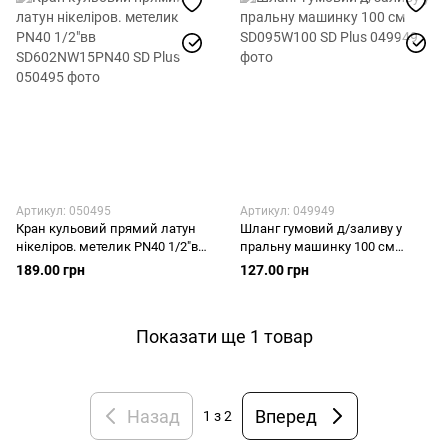
Артикул: 050495
Артикул: 049949
Кран кульовий прямий латун
Шланг гумовий д/заливу у
нікеліров. метелик PN40 1/2"вв
пральну машинку 100 см
SD602NW15PN40 SD Plus
SD095W100 SD Plus
189.00 грн
127.00 грн
Показати ще 1 товар
Назад
Вперед
1
з 2