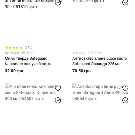
3
Артикул: 051810
Артикул: 052299
Мило тверде Safeguard
Антибактеріальне рідке мило
Класичне сліпуче біле, з
Safeguard Лаванда 225 мл
антибактеріальним ефектом,
32.00 грн
70.50 грн
90 г