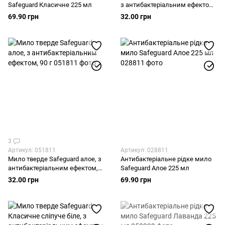
Safeguard Класичне 225 мл
з антибактеріальним ефектом,
90 г
69.90 грн
32.00 грн
3
Артикул: 051811
Артикул: 028811
Мило тверде Safeguard алое, з
Антибактеріальне рідке мило
антибактеріальним ефектом,
Safeguard Алое 225 мл
90 г
32.00 грн
69.90 грн