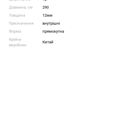
Довжина, см
290
Товщина
12мм
Призначення
внутрішні
Форма
прямокутна
Країна-
Китай
виробник