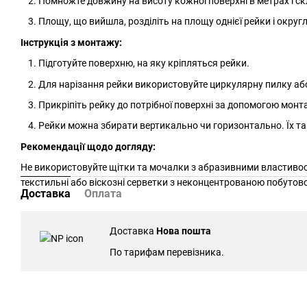
Помножте довжину на висоту кожної поверхні в метрах і с
Площу, що вийшла, розділіть на площу однієї рейки і округл
Інструкція з монтажу:
Підготуйте поверхню, на яку кріпляться рейки.
Для нарізання рейки використовуйте циркулярну пилку аб
Прикріпіть рейку до потрібної поверхні за допомогою мон
Рейки можна збирати вертикально чи горизонтально. Їх т
Рекомендації щодо догляду:
Не використовуйте щітки та мочалки з абразивними властивос
текстильні або віскозні серветки з неконцентрованою побутов
Доставка
Оплата
Доставка
Нова пошта
По тарифам перевізника.