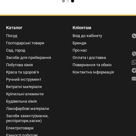
Каталог
Клієнтам
Посуд
Вхід до кабінету
Господарські товари
Бренди
Сад, город
Про нас
Засоби для прибирання
Оплата і доставка
Побутова хімія
Повернення та обмін
Краса та здоров’я
Контактна інформація
Ручний інструмент
Витратні матеріали
Кріпильні елементи
Будівельна хімія
Лакофарбові матеріали
Засоби захисту(маски,
респіратори,каски)
Електротовари
Ємності побутові