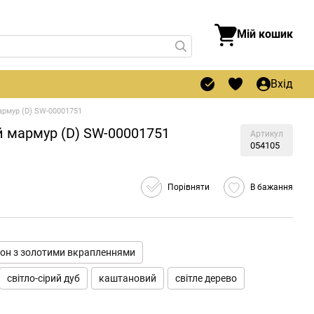
Мій кошик
Вхід
армур (D) SW-00001751
 мармур (D) SW-00001751
Артикул
054105
Порівняти
В бажання
тон з золотими вкрапленнями
світло-сірий дуб
каштановий
світле дерево