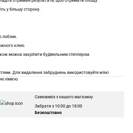
кладіть отримані результати, щоб отримати площу.
іть у більшу сторону.
о лобзик.
тажного клею.
акож можна закріпити будівельним степлером.
тями. Для видалення забруднень використовуйте м'які
ою хімією.
Самовивіз з нашого магазину
Забрати з 10:00 до 18:00
Безкоштовно