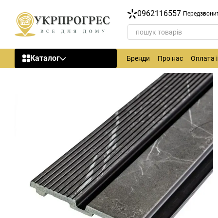
Перейти до основного контенту
0962116557
Передзвони
Каталог
Бренди
Про нас
Оплата 