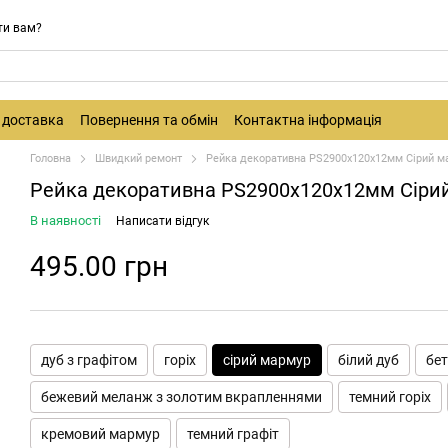
ти вам?
і доставка
Повернення та обмін
Контактна інформація
Головна
Швидкий ремонт
Рейка декоративна PS2900х120х12мм Сірий м
Рейка декоративна PS2900х120х12мм Сірий
В наявності
Написати відгук
495.00 грн
дуб з графітом
горіх
сірий мармур
білий дуб
бе
бежевий меланж з золотим вкрапленнями
темний горіх
кремовий мармур
темний графіт