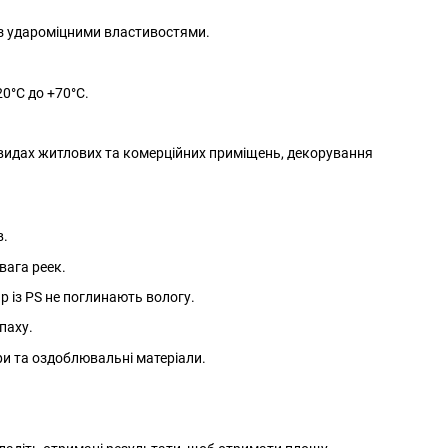
 з удароміцними властивостями.
0°C до +70°C.
х видах житлових та комерційних приміщень, декорування
в.
вага реек.
 із PS не поглинають вологу.
паху.
ри та оздоблювальні матеріали.