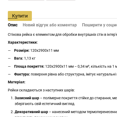
Купити
Опис
Новий відгук або коментар
Поширити у соц
Стінова рейка є елементом для обробки внутрішніх стін в інтер'є
Характеристики:
Розміри:
120х2900х11 мм
Вага:
1,13 кг
Площа покриття:
120х2900х11 мм – 0,34 м², кількість на 1 м
Фактура:
поверхня рівна або структурна, імітує натуральні
Матеріал:
Рейки складаються з наступних шарів:
Захисний шар
– полімерне покриття стійке до стирання, м
зберігають свій естетичний вигляд.
Декоративний шар
– нанесений методом термоперенесення. 