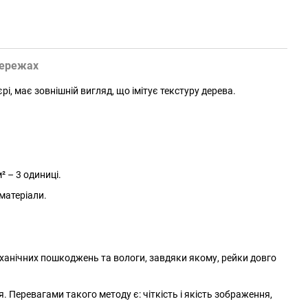
мережах
рі, має зовнішній вигляд, що імітує текстуру дерева.
² – 3 одиниці.
 матеріали.
еханічних пошкоджень та вологи, завдяки якому, рейки довго
Перевагами такого методу є: чіткість і якість зображення,