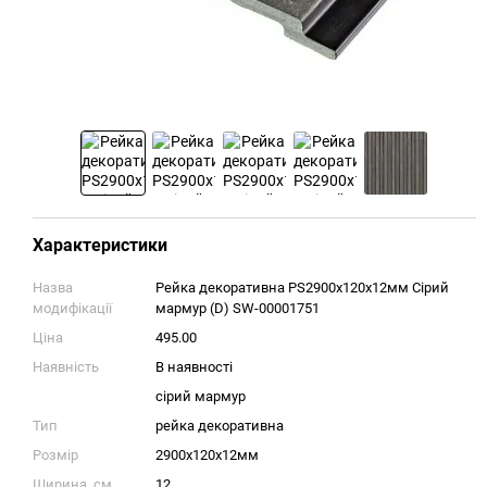
Характеристики
Назва
Рейка декоративна PS2900х120х12мм Сірий
модифікації
мармур (D) SW-00001751
Ціна
495.00
Наявність
В наявності
сірий мармур
Тип
рейка декоративна
Розмір
2900х120х12мм
Ширина, см
12