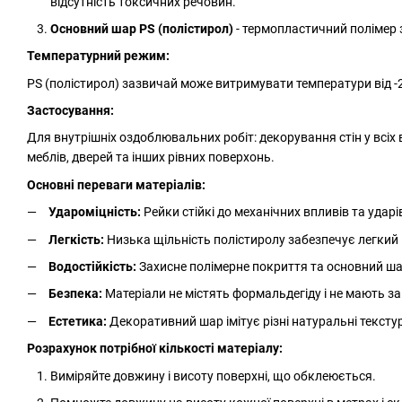
відсутність токсичних речовин.
Основний шар PS (полістирол)
- термопластичний полімер
Температурний режим:
PS (полістирол) зазвичай може витримувати температури від -2
Застосування:
Для внутрішніх оздоблювальних робіт: декорування стін у всі
меблів, дверей та інших рівних поверхонь.
Основні переваги матеріалів:
Удароміцність:
Рейки стійкі до механічних впливів та ударі
Легкість:
Низька щільність полістиролу забезпечує легкий 
Водостійкість:
Захисне полімерне покриття та основний шар
Безпека:
Матеріали не містять формальдегіду і не мають за
Естетика:
Декоративний шар імітує різні натуральні тексту
Розрахунок потрібної кількості матеріалу:
Виміряйте довжину і висоту поверхні, що обклеюється.