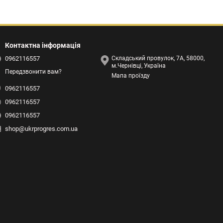
Контактна інформація
0962116557
Складський провулок, 7А, 58000,
м.Чернівці, Україна
Передзвонити вам?
Мапа проїзду
0962116557
0962116557
0962116557
shop@ukrprogres.com.ua