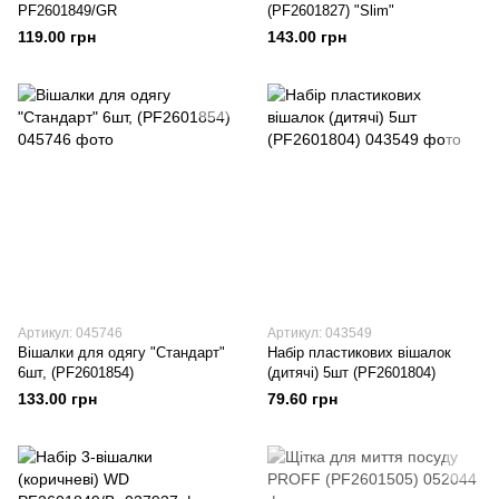
PF2601849/GR
(PF2601827) "Slim"
119.00 грн
143.00 грн
Артикул: 045746
Артикул: 043549
Вішалки для одягу "Стандарт"
Набір пластикових вішалок
6шт, (PF2601854)
(дитячі) 5шт (PF2601804)
133.00 грн
79.60 грн