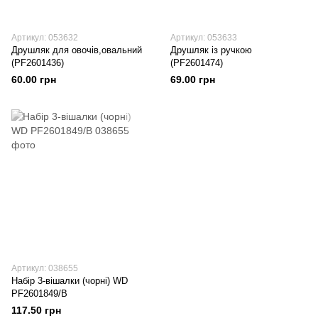
Артикул: 053632
Артикул: 053633
Друшляк для овочів,овальний
Друшляк із ручкою
(PF2601436)
(PF2601474)
60.00 грн
69.00 грн
Артикул: 038655
Набір 3-вішалки (чорні) WD
PF2601849/B
117.50 грн