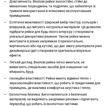
Довговічність: Вінілові рейки зносостійкі, стійкі до
механічних пошкоджень та подряпин, що забезпечує їх
тривале використання в інтенсивно експлуатованих
приміщеннях.
Естетичні можливості: Широкий вибір текстур, кольорів і
візерунків, що імітують натуральні матеріали. Це дозволяє
підібрати рейки для будь-якого інтер'єру і створювати
унікальні декоративні рішення. Також рейки можна
монтувати в різних напрямках (горизонтально,
вертикально або під кутом), що дає змогу реалізувати різні
дизайнерські ідеї і створювати оригінальні візуальні
ефекти.
Легкий догляд: Вінілові рейки легко миються, не
вимагають спеціальних засобів для очищення і не
вбирають бруд.
Ізоляційні властивості: Рейки мають відмінні тепло- і
звукоізоляційні властивості, що робить їх придатними для
приміщень, де важлива комфортна акустика і тепло.
Екологічна безпека: Виготовляються з безпечних
матеріалів, не виділяють шкідливих речовин і підлягають
переробці, що робить їх екологічно чистими.