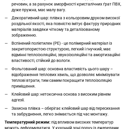
речовин, а за рахунок аморфності кристалічних ґрат ПВХ,
дуже пружна, має малу вагу.
Декоративний шар: плівка з кольоровим друком високої
роздільної якості, яка повністю імітує фактуру природних
матеріалів завдяки чіткому та деталізованому
зображенню.
Вспінений поліетилен (РЕ) - це полімерний матеріал із
закритопористою структурою, легкий і гнучкий, має
відмінні теплоізоляційні, звукоізоляційні та амортизаційні
властивості, стійкий до вологи.
Фольгований шар: основна властивість цього шару –
відображення теплових хвиль, що дозволяє мінімізувати
теплові втрати, тим самим покращити теплоізоляцію
приміщення.
Клейовий шар: нетоксична основа з високим рівнем
адгезії.
Захисна плівка – оберігає клейовий шар від пересихання
та забруднення, легко знімається під час монтажу.
Температурний режим:
під впливом високих температур
можуть деформуватися. У кухонній зоні поруч із джерелами