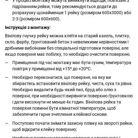
У процесі монтажу можуть виникнути відходи, пов'язані з
підрізанням рейки, тому рекомендується додати до
розрахунку щонайменше 1 рейку (розміром 600х3000) або
2-3 (розміром 600х600).
Інструкція з монтажу:
Вінілову гнучку рейку можна клеїти на старий кахель, плитку,
скло, фарбу, ґрунтований бетон з невеликими нерівностями і
дрібними вибоїнами без спеціальної підготовки поверхні, але
якщо поверхня має побілку, то необхідно очистити поверхню.
Приміщення під час монтажу має бути сухим, температура
повітря у приміщенні від +15º до +20ºС.
Необхідно переконатися, що поверхня, на яку ви
збираєтесь встановити вінілову рейку, чиста, суха та рівна.
Необхідно видалити будь-який пил, бруд або олію з
поверхні, при необхідності вирівняти поверхню ґрунтовкою
і дати висохнути не менше 4х годин. Вінілова рейка та
поверхня повинні бути кімнатної температури, щоб
забезпечити гарне зчеплення клейової основи.
Поступово почати знімати захисну плівку на звороті рейки,
щоб відкрити клейку поверхню;