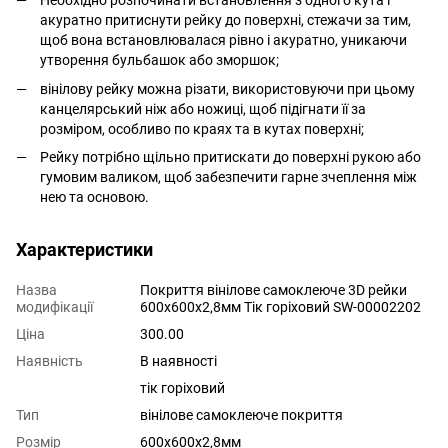
Необхідно розпочинати встановлення з одного кута і
акуратно притиснути рейку до поверхні, стежачи за тим,
щоб вона встановлювалася рівно і акуратно, уникаючи
утворення бульбашок або зморшок;
вінілову рейку можна різати, використовуючи при цьому
канцелярський ніж або ножиці, щоб підігнати її за
розміром, особливо по краях та в кутах поверхні;
Рейку потрібно щільно притискати до поверхні рукою або
гумовим валиком, щоб забезпечити гарне зчеплення між
нею та основою.
Характеристики
Назва
Покриття вінілове самоклеюче 3D рейки
модифікації
600х600х2,8мм Тік горіховий SW-00002202
Ціна
300.00
Наявність
В наявності
тік горіховий
Тип
вінілове самоклеюче покриття
Розмір
600х600х2,8мм