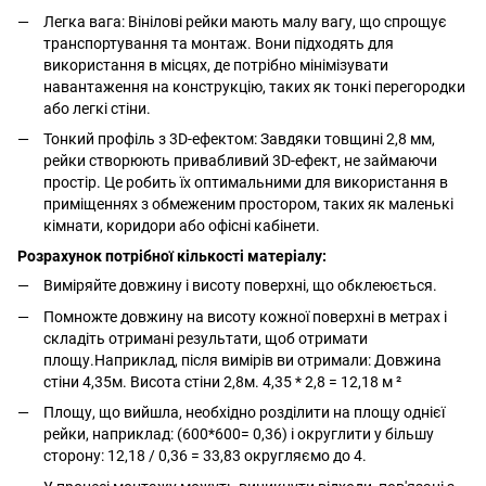
Легка вага: Вінілові рейки мають малу вагу, що спрощує
транспортування та монтаж. Вони підходять для
використання в місцях, де потрібно мінімізувати
навантаження на конструкцію, таких як тонкі перегородки
або легкі стіни.
Тонкий профіль з 3D-ефектом: Завдяки товщині 2,8 мм,
рейки створюють привабливий 3D-ефект, не займаючи
простір. Це робить їх оптимальними для використання в
приміщеннях з обмеженим простором, таких як маленькі
кімнати, коридори або офісні кабінети.
Розрахунок потрібної кількості матеріалу:
Виміряйте довжину і висоту поверхні, що обклеюється.
Помножте довжину на висоту кожної поверхні в метрах і
складіть отримані результати, щоб отримати
площу.Наприклад, після вимірів ви отримали: Довжина
стіни 4,35м. Висота стіни 2,8м. 4,35 * 2,8 = 12,18 м ²
Площу, що вийшла, необхідно розділити на площу однієї
рейки, наприклад: (600*600= 0,36) і округлити у більшу
сторону: 12,18 / 0,36 = 33,83 округляємо до 4.