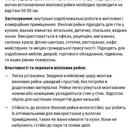
вогню встановлення вінілової рейки необхідно проводити на
відстані 30-50 см.
Застосування:
внутрішні оздоблювальні роботи в житлових і
комерційних приміщеннях. Вінілові рейки підходять для стін у
кухнях, ванних кімнатах, вітальнях, дитячих, спальнях, вхідних
зонах. Використовується в офісах, рецепціях, магазинах,
салонах краси, фітнес-центрах, готелях, ресторанах, кафе,
майстернях та місцях громадської присутності. Підходять для
оздоблення меблів, дверей, торгового обладнання, підвіконь
та інших рівних поверхонь.
Властивості та переваги вінілових рейок:
Легка установка: Завдяки клейовому шару монтаж
вінілових рейок швидкий і простий, без потреби в
додаткових матеріалах. Рейки легко ріжуться монтажним
ножем або ножицями, укладаються стик у стик. Відсоток
обрізу для настінних покриттів дуже низький.
Стійкість до вологи: Вінілові рейки вологостійкі, що робить
їх оптимальними для використання у вологих
приміщеннях, таких як ванні кімнати та кухні. Вони не
набухають і стійкі до пари та появи цвілі.