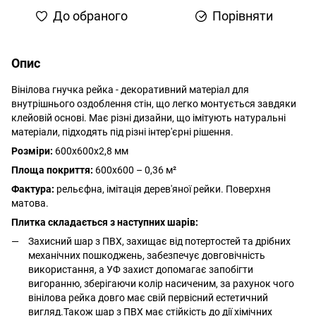
До обраного
Порівняти
Опис
Вінілова гнучка рейка - декоративний матеріал для
внутрішнього оздоблення стін, що легко монтується завдяки
клейовій основі. Має різні дизайни, що імітують натуральні
матеріали, підходять під різні інтер'єрні рішення.
Розміри:
600х600х2,8 мм
Площа покриття:
600х600 – 0,36 м²
Фактура:
рельєфна, імітація дерев'яної рейки. Поверхня
матова.
Плитка складається з наступних шарів:
Захисний шар з ПВХ, захищає від потертостей та дрібних
механічних пошкоджень, забезпечує довговічність
використання, а УФ захист допомагає запобігти
вигоранню, зберігаючи колір насиченим, за рахунок чого
вінілова рейка довго має свій первісний естетичний
вигляд.Також шар з ПВХ має стійкість до дії хімічних