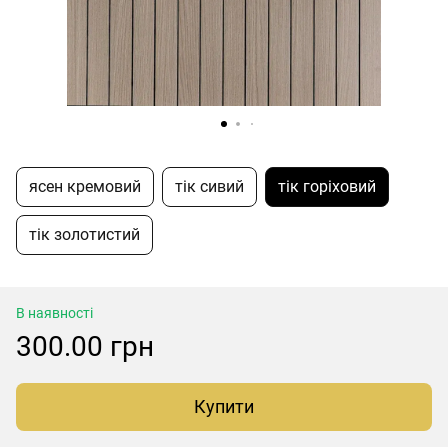
ясен кремовий
тік сивий
тік горіховий
тік золотистий
В наявності
300.00 грн
Купити