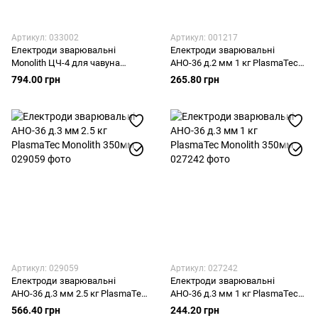
Артикул: 033002
Артикул: 001217
Електроди зварювальні
Електроди зварювальні
Monolith ЦЧ-4 для чавуна
АНО-36 д.2 мм 1 кг PlasmaTec
Плазма 3 мм 1 кг
Monolith 350мм
794.00 грн
265.80 грн
Артикул: 029059
Артикул: 027242
Електроди зварювальні
Електроди зварювальні
АНО-36 д.3 мм 2.5 кг PlasmaTec
АНО-36 д.3 мм 1 кг PlasmaTec
Monolith 350мм
Monolith 350мм
566.40 грн
244.20 грн