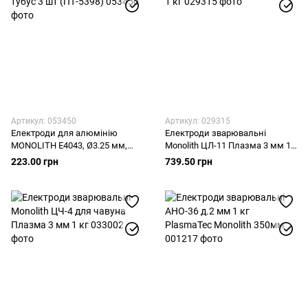
Артикул: 053450
Артикул: 029315
Електроди для алюмінію
Електроди зварювальні
MONOLITH E4043, Ø3.25 мм,
Monolith ЦЛ-11 Плазма 3 мм 1
тубус 3 шт (ПТ-5398)
кг
223.00 грн
739.50 грн