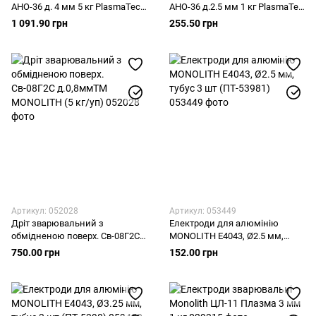
АНО-36 д. 4 мм 5 кг PlasmaTec
АНО-36 д.2.5 мм 1 кг PlasmaTec
Monolith 400мм
Monolith 350мм
1 091.90 грн
255.50 грн
Артикул: 052028
Артикул: 053449
Дріт зварювальний з
Електроди для алюмінію
обмідненою поверх. Св-08Г2С
MONOLITH E4043, Ø2.5 мм,
д.0,8ммТМ MONOLITH (5 кг/уп)
тубус 3 шт (ПТ-53981)
750.00 грн
152.00 грн