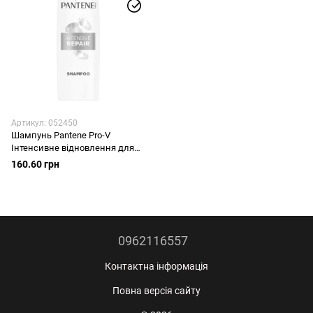
Артикул: 052450
Шампунь Pantene Pro-V
Інтенсивне відновлення для
сухого та пошкодженого
160.60 грн
волосся 400 мл
0962116557
Контактна інформація
Повна версія сайту