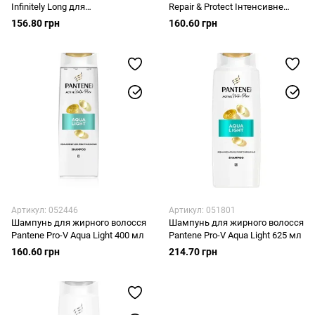
Infinitely Long для
Repair & Protect Інтенсивне
пошкодженого волосся 400 мл
відновлення для сухого та
156.80 грн
160.60 грн
пошкодженого волосся 325 мл
Артикул: 052446
Артикул: 051801
Шампунь для жирного волосся
Шампунь для жирного волосся
Pantene Pro-V Aqua Light 400 мл
Pantene Pro-V Aqua Light 625 мл
160.60 грн
214.70 грн