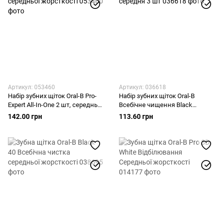
Артикул: 053460
Артикул: 036618
Набір зубних щіток Oral-B Pro-
Набір зубних щіток Oral-B
Expert All-In-One 2 шт, середньої
Всебічне чищення Black
жорсткості
середня 3 шт
142.00 грн
113.60 грн