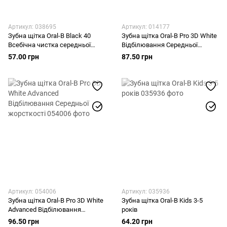
Артикул: 038695
Артикул: 014177
Зубна щітка Oral-B Black 40
Зубна щітка Oral-B Pro 3D White
Всебічна чистка середньої
Відбілювання Середньої
жорсткості
жорсткості
57.00 грн
87.50 грн
Артикул: 054006
Артикул: 035936
Зубна щітка Oral-B Pro 3D White
Зубна щітка Oral-B Kids 3-5
Advanced Відбілювання
років
Середньої жорсткості
96.50 грн
64.20 грн