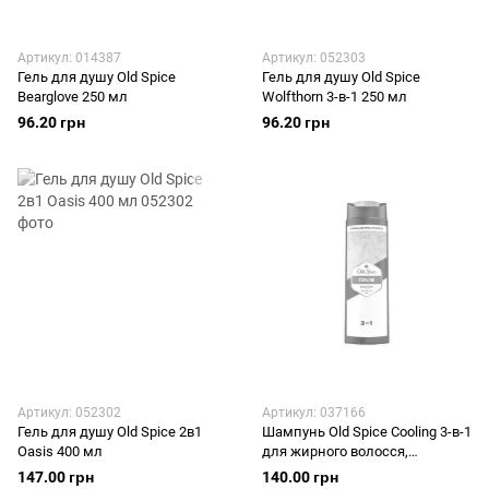
Артикул: 014387
Артикул: 052303
Гель для душу Old Spice
Гель для душу Old Spice
Bearglove 250 мл
Wolfthorn 3-в-1 250 мл
96.20 грн
96.20 грн
Артикул: 052302
Артикул: 037166
Гель для душу Old Spice 2в1
Шампунь Old Spice Cooling 3-в-1
Oasis 400 мл
для жирного волосся,
освіження та очищення 400 мл
147.00 грн
140.00 грн