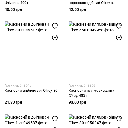
Universal 400 г
порошкоподібний O'key з
ензимами, 200 г
40.50 грн
42.50 грн
Артикул: 049517
Артикул: 049958
Кисневий відбілювач O'key, 80
Кисневий плямовивідник
г
O'key, 450 г
21.80 грн
93.00 грн