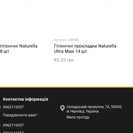
Артикул: 048946
гієнічні Naturella
Гігієнічні прокладки Naturella
28 шт
Ultra Maxi 14 шт
85.20 грн
Контактна інформація
0962116557
Складський провулок, 7А, 58000,
м.Чернівці, Україна
Передзвонити вам?
Мапа проїзду
0962116557