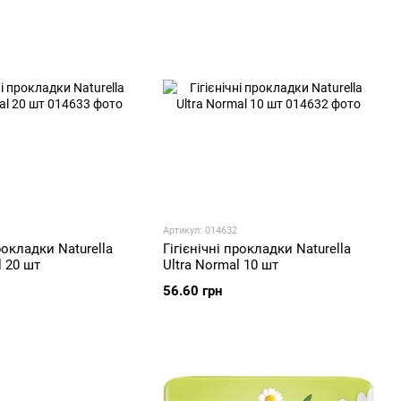
Maxi, Ultra тощо).
сту.
шості магазинів і аптек.
природний підхід до гігієни.
Артикул: 014632
рокладки Naturella
Гігієнічні прокладки Naturella
l 20 шт
Ultra Normal 10 шт
56.60 грн