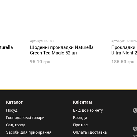
Артикул: 051806
Артикул: 022026
Щоденні прокладки Naturella
Прокладки гі
urella
Green Tea Magic 52 шт
Ultra Night 
95.10 грн
185.50 грн
Каталог
Клієнтам
Посуд
Вхід до кабінету
Господарські товари
Бренди
Сад, город
Про нас
Засоби для прибирання
Оплата і доставка