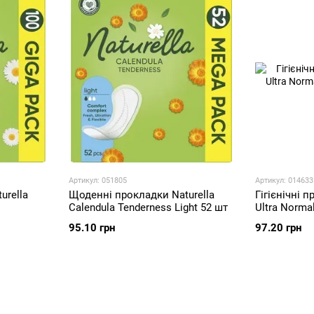
Різноманітність продукції
:
Прокладки для різних рівнів виділень (Normal, 
Щоденні серветки для легкого щоденного захи
Доступність
: Naturella широко представлена у біль
Цей бренд обирають за м'якість, турботу про шкіру та 
Артикул: 051805
Артикул: 014633
urella
Щоденні прокладки Naturella
Гігієнічні п
Calendula Tenderness Light 52 шт
Ultra Norma
95.10 грн
97.20 грн