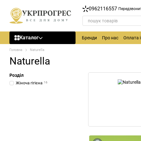
Перейти до основного контенту
0962116557
Передзвони
Каталог
Бренди
Про нас
Оплата 
Головна
Naturella
Naturella
Розділ
Жіноча гігієна
16