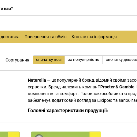
ти вам?
і доставка
Повернення та обмін
Контактна інформація
спочатку нові
за популярністю
спочатку дешев
Сортування:
Naturella
— це популярний бренд, відомий своїми засо
серветки. Бренд належить компанії
Procter & Gamble
і
компонентів та комфорті. Головною особливістю продук
забезпечує додатковий догляд за шкірою та запобіг
Головні характеристики продукції:
Комфорт та захист
: Прокладки Naturella мають 
під час використання.
Натуральні компоненти
: Екстракт ромашки сприяє