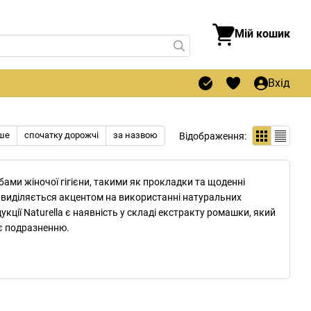
Мій кошик
Вхід
ше
спочатку дорожчі
за назвою
Відображення:
бами жіночої гігієни, такими як прокладки та щоденні
 виділяється акцентом на використанні натуральних
ції Naturella є наявність у складі екстракту ромашки, який
ає подразненню.
м’яке верхнє покриття, що допомагає уникнути дискомфорту
 заспокійливій дії на шкіру.