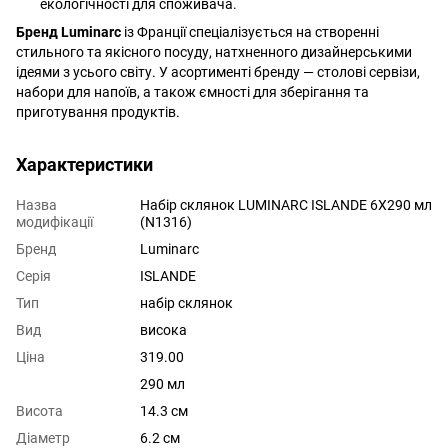
екологічності для споживача.
Бренд Luminarc
із Франції спеціалізується на створенні
стильного та якісного посуду, натхненного дизайнерськими
ідеями з усього світу. У асортименті бренду — столові сервізи,
набори для напоїв, а також ємності для зберігання та
приготування продуктів.
Характеристики
Назва
Набір склянок LUMINARC ISLANDE 6X290 мл
модифікації
(N1316)
Бренд
Luminarc
Серія
ISLANDE
Тип
набір склянок
Вид
висока
Ціна
319.00
290 мл
Висота
14.3 см
Діаметр
6.2 см