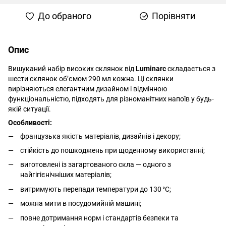
До обраного
Порівняти
Опис
Вишуканий набір високих склянок від
Luminarc
складається з
шести склянок об’ємом 290 мл кожна. Ці склянки
вирізняються елегантним дизайном і відмінною
функціональністю, підходять для різноманітних напоїв у будь-
якій ситуації.
Особливості:
французька якість матеріалів, дизайнів і декору;
стійкість до пошкоджень при щоденному використанні;
виготовлені із загартованого скла — одного з
найгігієнічніших матеріалів;
витримують перепади температури до 130 °C;
можна мити в посудомийній машині;
повне дотримання норм і стандартів безпеки та