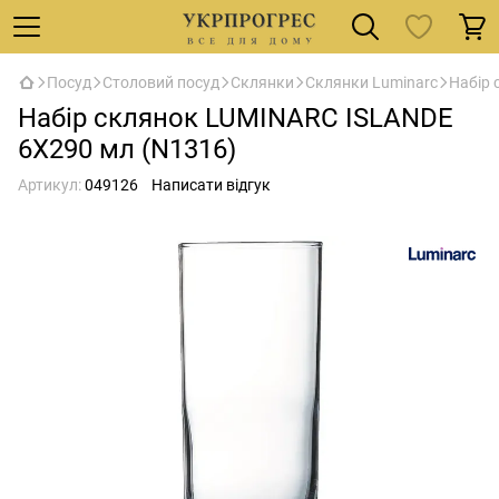
Посуд
Столовий посуд
Склянки
Склянки Luminarc
Набір 
Набір склянок LUMINARC ISLANDE
6X290 мл (N1316)
Артикул:
049126
Написати відгук