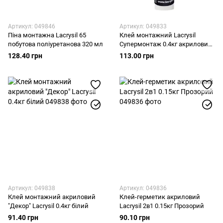
Артикул: 049846
Артикул: 049833
Піна монтажна Lacrysil 65
Клей монтажний Lacrysil
побутова поліуретанова 320 мл
Супермонтаж 0.4кг акриловий
білий
128.40 грн
113.00 грн
Артикул: 049838
Артикул: 049836
Клей монтажний акриловий
Клей-герметик акриловий
"Декор" Lacrysil 0.4кг білий
Lacrysil 2в1 0.15кг Прозорий
91.40 грн
90.10 грн