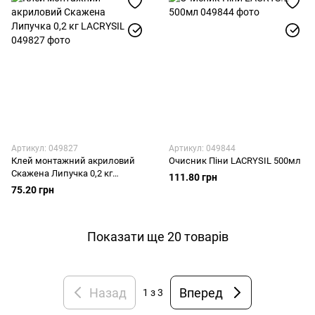
Артикул: 049827
Артикул: 049844
Клей монтажний акриловий
Очисник Піни LACRYSIL 500мл
Скажена Липучка 0,2 кг
111.80 грн
LACRYSIL
75.20 грн
Показати ще 20 товарів
Назад
Вперед
1
з 3