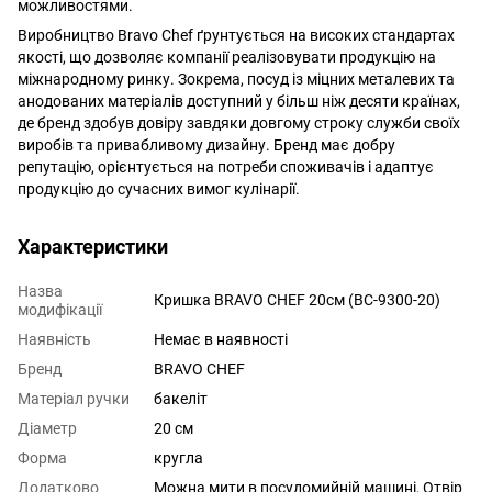
можливостями.
Виробництво Bravo Chef ґрунтується на високих стандартах
якості, що дозволяє компанії реалізовувати продукцію на
міжнародному ринку. Зокрема, посуд із міцних металевих та
анодованих матеріалів доступний у більш ніж десяти країнах,
де бренд здобув довіру завдяки довгому строку служби своїх
виробів та привабливому дизайну. Бренд має добру
репутацію, орієнтується на потреби споживачів і адаптує
продукцію до сучасних вимог кулінарії.
Характеристики
Назва
Кришка BRAVO CHEF 20см (BC-9300-20)
модифікації
Наявність
Немає в наявності
Бренд
BRAVO CHEF
Матеріал ручки
бакеліт
Діаметр
20 см
Форма
кругла
Додатково
Можна мити в посудомийній машині
,
Отвір