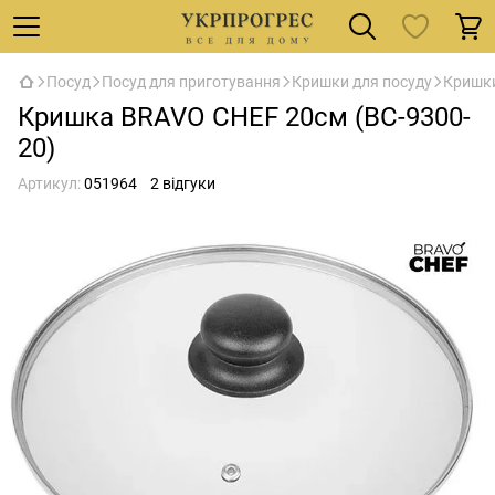
Посуд
Посуд для приготування
Кришки для посуду
Кришки
Кришка BRAVO CHEF 20см (BC-9300-
20)
Артикул:
051964
2 відгуки