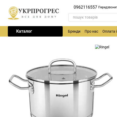
Перейти до основного контенту
0962116557
Передзвони
Каталог
Бренди
Про нас
Оплата 