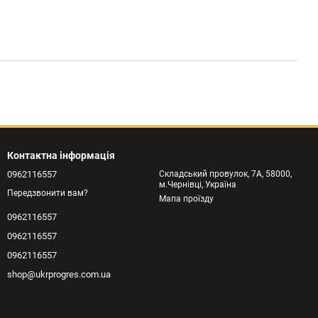
Контактна інформація
0962116557
Складський провулок, 7А, 58000,
м.Чернівці, Україна
Передзвонити вам?
Мапа проїзду
0962116557
0962116557
0962116557
shop@ukrprogres.com.ua