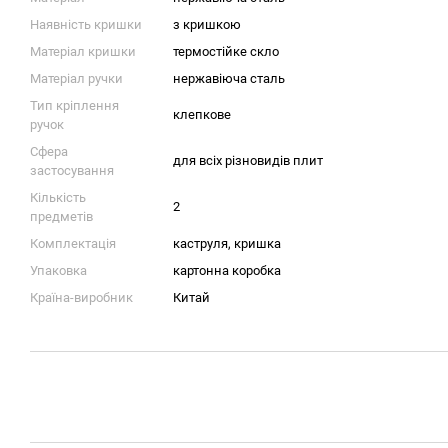
Наявність кришки
з кришкою
Матеріал кришки
термостійке скло
Матеріал ручки
нержавіюча сталь
Тип кріплення
клепкове
ручок
Сфера
для всіх різновидів плит
застосування
Кількість
2
предметів
Комплектація
каструля, кришка
Упаковка
картонна коробка
Країна-виробник
Китай