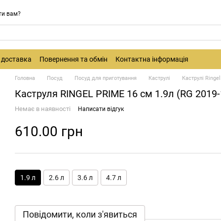
ти вам?
і доставка
Повернення та обмін
Контактна інформація
Головна
Посуд
Посуд для приготування
Каструлі
Каструлі Ringel
Каструля RINGEL PRIME 16 см 1.9л (RG 2019-
Немає в наявності
Написати відгук
610.00 грн
1.9 л
2.6 л
3.6 л
4.7 л
Повідомити, коли з'явиться