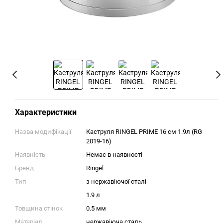
Характеристики
Назва модифікації
Каструля RINGEL PRIME 16 см 1.9л (RG
2019-16)
Наявність
Немає в наявності
Бренд
Ringel
Тип
з нержавіючої сталі
1.9 л
Товщина стінок
0.5 мм
Матеріал
нержавіюча сталь