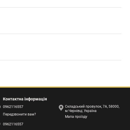
Контактна інформація
0962116557
Складський провулок, 7А, 58000,
м.Чернівці, Україна
Передзвонити вам?
Мапа проїзду
0962116557