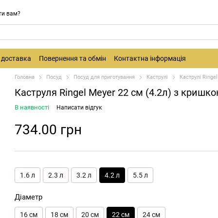
ти вам?
і доставка
Повернення та обмін
Контактна інформація
Головна
Посуд
Посуд для приготування
Каструлі
Каструлі Ringel
Каструля Ringel Meyer 22 см (4.2л) з кришко
В наявності
Написати відгук
734.00 грн
1.6 л
2.3 л
3.2 л
4.2 л
5.5 л
Діаметр
16 см
18 см
20 см
22 см
24 см