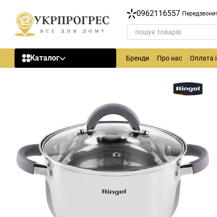
Перейти до основного контенту
0962116557
Передзвони
Каталог
Бренди
Про нас
Оплата 