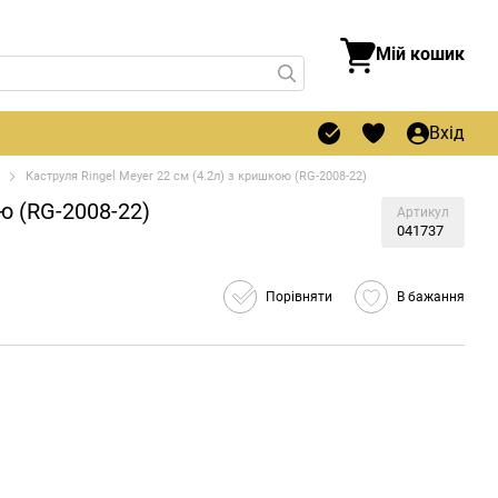
Мій кошик
Вхід
Каструля Ringel Meyer 22 см (4.2л) з кришкою (RG-2008-22)
ю (RG-2008-22)
Артикул
041737
Порівняти
В бажання