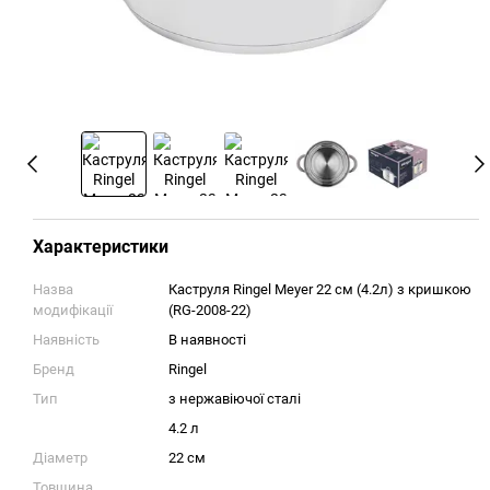
Характеристики
Назва
Каструля Ringel Meyer 22 см (4.2л) з кришкою
модифікації
(RG-2008-22)
Наявність
В наявності
Бренд
Ringel
Тип
з нержавіючої сталі
4.2 л
Діаметр
22 см
Товщина