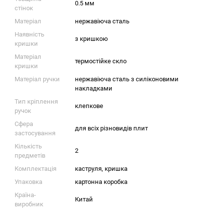
0.5 мм
стінок
Матеріал
нержавіюча сталь
Наявність
з кришкою
кришки
Матеріал
термостійке скло
кришки
Матеріал ручки
нержавіюча сталь з силіконовими
накладками
Тип кріплення
клепкове
ручок
Сфера
для всіх різновидів плит
застосування
Кількість
2
предметів
Комплектація
каструля, кришка
Упаковка
картонна коробка
Країна-
Китай
виробник